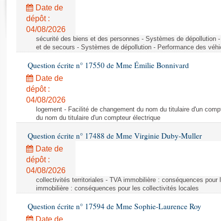
Rapports d'enquête
Date de
Rapports législatifs
dépôt :
Rapports sur l'application des lois
04/08/2026
Baromètre de l’application des lois
sécurité des biens et des personnes - Systèmes de dépollution 
et de secours - Systèmes de dépollution - Performance des véhi
Question écrite n° 17550 de Mme Émilie Bonnivard
Dossiers législatifs
Date de
Budget et sécurité sociale
dépôt :
Questions écrites et orales
04/08/2026
Comptes rendus des débats
logement - Facilité de changement du nom du titulaire d'un compt
du nom du titulaire d'un compteur électrique
Question écrite n° 17488 de Mme Virginie Duby-Muller
Date de
dépôt :
04/08/2026
collectivités territoriales - TVA immobilière : conséquences pour 
immobilière : conséquences pour les collectivités locales
Question écrite n° 17594 de Mme Sophie-Laurence Roy
Date de