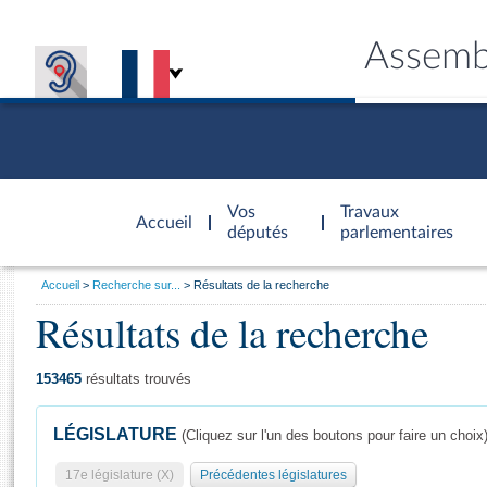
Assemb
Accèder à
la page
Vos
Travaux
Accueil
d'accueil
députés
parlementaires
Vous
Accueil
Recherche sur...
Résultats de la recherche
êtes
Résultats de la recherche
Général
ici
CONNEX
TRAVA
CONNA
DÉC
:
153465
résultats trouvés
LÉGISLATURE
(Cliquez sur l'un des boutons pour faire un choix
17e législature (X)
Précédentes législatures