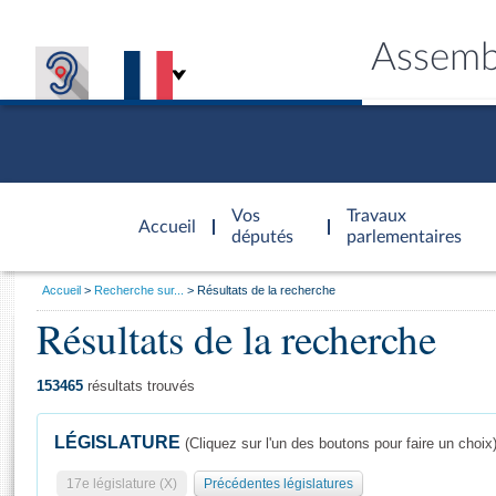
Assemb
Accèder à
la page
Vos
Travaux
Accueil
d'accueil
députés
parlementaires
Vous
Accueil
Recherche sur...
Résultats de la recherche
êtes
Résultats de la recherche
Général
ici
CONNEX
TRAVA
CONNA
DÉC
:
153465
résultats trouvés
LÉGISLATURE
(Cliquez sur l'un des boutons pour faire un choix
17e législature (X)
Précédentes législatures