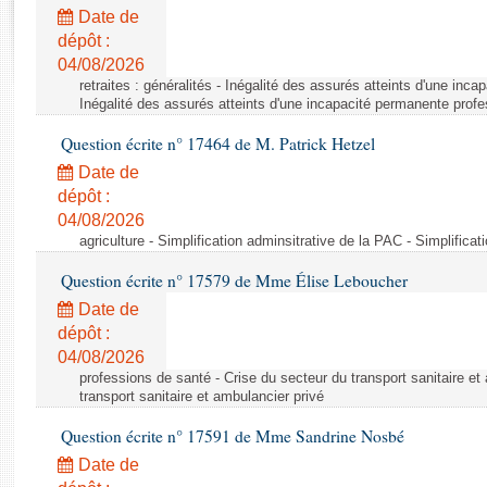
Rapports d'enquête
Date de
Rapports législatifs
dépôt :
Rapports sur l'application des lois
04/08/2026
Baromètre de l’application des lois
retraites : généralités - Inégalité des assurés atteints d'une inc
Inégalité des assurés atteints d'une incapacité permanente profe
Question écrite n° 17464 de M. Patrick Hetzel
Dossiers législatifs
Date de
Budget et sécurité sociale
dépôt :
Questions écrites et orales
04/08/2026
Comptes rendus des débats
agriculture - Simplification adminsitrative de la PAC - Simplifica
Question écrite n° 17579 de Mme Élise Leboucher
Date de
dépôt :
04/08/2026
professions de santé - Crise du secteur du transport sanitaire et
transport sanitaire et ambulancier privé
Question écrite n° 17591 de Mme Sandrine Nosbé
Date de