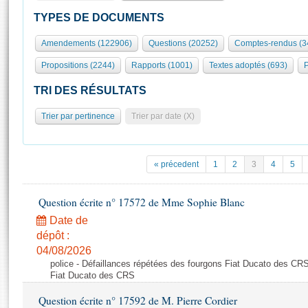
S'id
Présidence
Séance publique
Rôle et pouvoirs de l'Assemblée
Visiter l'Assemblée
TYPES DE DOCUMENTS
Fiches « Connaissance de l’Assemblée »
577 députés
Commissions et autres organes
Visite virtuelle du palais Bourbon
Amendements (122906)
Questions (20252)
Comptes-rendus (3
Organisation de l'Assemblée
Groupes politiques
Europe et International
Assister à une séance
Mot
Propositions (2244)
Rapports (1001)
Textes adoptés (693)
P
Présidence
Conférence des Présidents
Bureau
Collège des Ques
Élections législatives
Contrôle et évaluation
Accès des chercheurs à l’Assemblée
TRI DES RÉSULTATS
Congrès
Les évènements
S'inscrire
Trier par pertinence
Trier par date (X)
Pétitions
Statistiques et chiffres clés
Transparence et déontologie
Vous n'ave
Patrimoine
E
Documents de référence
« précedent
1
2
3
4
5
La Bibliothèque
( Constitution | Règlement de l'Assemblée ... )
Documents parlementaires
Les archives
Question écrite n° 17572 de Mme Sophie Blanc
Projets de loi
Contacts et plan d'accès
Date de
Propositions de loi
Histoire
Photos libres de droit
dépôt :
Amendements
Juniors
04/08/2026
Textes adoptés
police - Défaillances répétées des fourgons Fiat Ducato des CRS
Anciennes législatures
Fiat Ducato des CRS
Liens vers les sites publics
Rapports d'information
Question écrite n° 17592 de M. Pierre Cordier