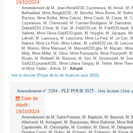
19/10/2024
Amendement de M. Jean-Ren&#233; Cazeneuve, M. Amiel, M. Att
Belhaddad, Mme Berg&#233;, M. Berville, Mme Borne, M. Botho
Buchou, Mme Buffet, Mme Calvez, Mme Caroit, M. Caure, M. C
Cazeneuve, M. Chenevard, M. Cormier-Bouligeon, M. Darmanin
Dubr&#233;-Chirat, M. Fait, M. Fi&#233;vet, M. Fr&#233;bault, M
Valente, Mme Olivia Gr&#233;goire, M. Huyghe, M. Jacques, M
Lakrafi, M. Laussucq, M. Lauzzana, Mme Le Feur, M. Le Gac,
Nabour, Mme Le Peih, Mme Lebec, M. Lef&#232;vre, M. Lescure,
M. Marion, Mme Marsaud, M. Mass&#233;glia, M. Mazars, Mme 
Midy, Mme Miller, M. Olive, Mme Panonacle, Mme Pouzyreff, M
Rixain, M. Rodwell, M. Rousset, M. Seo, M. Sitzenstuhl, M. Sor
S&#233;journ&#233;, Mme Liliana Tanguy, M. Terlier, Mme Thev
et Mme Yadan - Article 33 -
Adopté
Voir le dossier (Projet de loi de finances pour 2025)
Amendement n° 3284 - PLF POUR 2025 - 1ère lecture (1ère as
Date de
dépôt :
19/10/2024
Amendement de M. Saint-Pasteur, M. Baptiste, M. Baumel, M. 
Allemand, M. Aviragnet, M. Barusseau, Mme Battistel, Mme Bel
Capdevielle, M. Christophle, M. Courbon, M. David, M. Delapor
Dombre Coste, M. Dufau, M. Echaniz, M. Eskenazi, M. Faure,