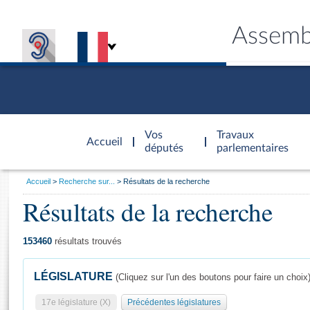
Assemb
Accèder à
la page
Vos
Travaux
Accueil
d'accueil
députés
parlementaires
Vous
Accueil
Recherche sur...
Résultats de la recherche
êtes
Résultats de la recherche
Général
ici
CONNEX
TRAVA
CONNA
DÉC
:
153460
résultats trouvés
LÉGISLATURE
(Cliquez sur l'un des boutons pour faire un choix
17e législature (X)
Précédentes législatures