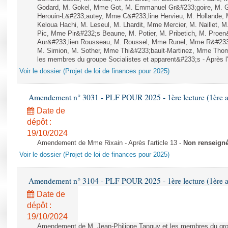
Godard, M. Gokel, Mme Got, M. Emmanuel Gr&#233;goire, M. 
Herouin-L&#233;autey, Mme C&#233;line Hervieu, M. Hollande
Keloua Hachi, M. Leseul, M. Lhardit, Mme Mercier, M. Naillet,
Pic, Mme Pir&#232;s Beaune, M. Potier, M. Pribetich, M. Pro
Aur&#233;lien Rousseau, M. Roussel, Mme Runel, Mme R&#233;
M. Simion, M. Sother, Mme Thi&#233;bault-Martinez, Mme Thomin
les membres du groupe Socialistes et apparent&#233;s - Après l'
Voir le dossier (Projet de loi de finances pour 2025)
Amendement n° 3031 - PLF POUR 2025 - 1ère lecture (1ère as
Date de
dépôt :
19/10/2024
Amendement de Mme Rixain - Après l'article 13 -
Non renseign
Voir le dossier (Projet de loi de finances pour 2025)
Amendement n° 3104 - PLF POUR 2025 - 1ère lecture (1ère as
Date de
dépôt :
19/10/2024
Amendement de M. Jean-Philippe Tanguy et les membres du gro