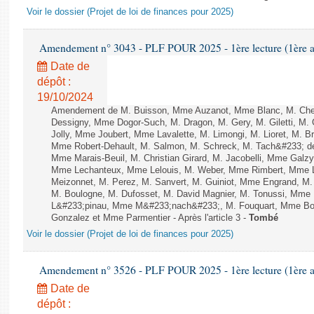
Voir le dossier (Projet de loi de finances pour 2025)
Amendement n° 3043 - PLF POUR 2025 - 1ère lecture (1ère as
Date de
dépôt :
19/10/2024
Amendement de M. Buisson, Mme Auzanot, Mme Blanc, M. Che
Dessigny, Mme Dogor-Such, M. Dragon, M. Gery, M. Giletti, M.
Jolly, Mme Joubert, Mme Lavalette, M. Limongi, M. Lioret, M. 
Mme Robert-Dehault, M. Salmon, M. Schreck, M. Tach&#233; de l
Mme Marais-Beuil, M. Christian Girard, M. Jacobelli, Mme Galzy
Mme Lechanteux, Mme Lelouis, M. Weber, Mme Rimbert, Mme Lor
Meizonnet, M. Perez, M. Sanvert, M. Guiniot, Mme Engrand, M. 
M. Boulogne, M. Dufosset, M. David Magnier, M. Tonussi, Mme
L&#233;pinau, Mme M&#233;nach&#233;, M. Fouquart, Mme Bo
Gonzalez et Mme Parmentier - Après l'article 3 -
Tombé
Voir le dossier (Projet de loi de finances pour 2025)
Amendement n° 3526 - PLF POUR 2025 - 1ère lecture (1ère as
Date de
dépôt :