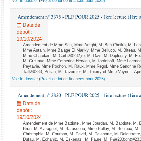
Voir le dossier (Projet de loi de finances pour 2025)
Rapports d'enquête
Rapports législatifs
Amendement n° 3375 - PLF POUR 2025 - 1ère lecture (1ère as
Rapports sur l'application des lois
Date de
Baromètre de l’application des lois
dépôt :
19/10/2024
Dossiers législatifs
Amendement de Mme Sas, Mme Arrighi, M. Ben Cheikh, M. Laha
Mme Autain, Mme Balage El Mariky, Mme Belluco, M. Biteau, M.
Budget et sécurité sociale
Mme Chatelain, M. Corbi&#232;re, M. Davi, M. Duplessy, M. Fou
Questions écrites et orales
M. Gustave, Mme Catherine Hervieu, M. Iordanoff, Mme Laern
Comptes rendus des débats
Peytavie, Mme Pochon, M. Raux, Mme Regol, Mme Sandrine Ro
Taill&#233;-Polian, M. Tavernier, M. Thierry et Mme Voynet - Aprè
Voir le dossier (Projet de loi de finances pour 2025)
Amendement n° 2820 - PLF POUR 2025 - 1ère lecture (1ère as
Date de
dépôt :
19/10/2024
Amendement de Mme Battistel, Mme Jourdan, M. Baptiste, M. B
Brun, M. Aviragnet, M. Barusseau, Mme Bellay, M. Bouloux, M. 
Christophle, M. Courbon, M. David, M. Delaporte, M. Delautre
Dufau, M. Echaniz, M. Eskenazi, M. Faure, M. F&#233;gn&#233