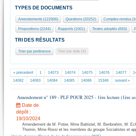
S'id
Présidence
Séance publique
Rôle et pouvoirs de l'Assemblée
Visiter l'Assemblée
TYPES DE DOCUMENTS
Fiches « Connaissance de l’Assemblée »
577 députés
Commissions et autres organes
Visite virtuelle du palais Bourbon
Amendements (122906)
Questions (20252)
Comptes-rendus (3
Organisation de l'Assemblée
Groupes politiques
Europe et International
Assister à une séance
Mot
Propositions (2244)
Rapports (1001)
Textes adoptés (693)
P
Présidence
Conférence des Présidents
Bureau
Collège des Ques
Élections législatives
Contrôle et évaluation
Accès des chercheurs à l’Assemblée
TRI DES RÉSULTATS
Congrès
Les évènements
S'inscrire
Trier par pertinence
Trier par date (X)
Pétitions
Statistiques et chiffres clés
Transparence et déontologie
Vous n'ave
Patrimoine
E
Documents de référence
« précedent
1
14073
14074
14075
14076
14077
1
La Bibliothèque
( Constitution | Règlement de l'Assemblée ... )
Documents parlementaires
14082
14083
14084
14085
14086
15346
suivant »
Les archives
Projets de loi
Contacts et plan d'accès
Amendement n° 189 - PLF POUR 2025 - 1ère lecture (1ère ass
Propositions de loi
Histoire
Photos libres de droit
Amendements
Date de
Juniors
dépôt :
Textes adoptés
Anciennes législatures
19/10/2024
Amendement de M. Potier, Mme Battistel, M. Benbrahim, M. Echa
Liens vers les sites publics
Rapports d'information
Thomin, Mme Rossi et les membres du groupe Socialistes et app