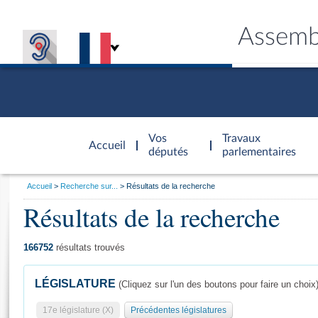
Assemb
Accèder à
la page
Vos
Travaux
Accueil
d'accueil
députés
parlementaires
Vous
Accueil
Recherche sur...
Résultats de la recherche
êtes
Résultats de la recherche
Général
ici
CONNEX
TRAVA
CONNA
DÉC
:
166752
résultats trouvés
LÉGISLATURE
(Cliquez sur l'un des boutons pour faire un choix
17e législature (X)
Précédentes législatures