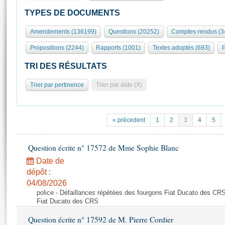
S'id
Présidence
Séance publique
Rôle et pouvoirs de l'Assemblée
Visiter l'Assemblée
TYPES DE DOCUMENTS
Fiches « Connaissance de l’Assemblée »
577 députés
Commissions et autres organes
Visite virtuelle du palais Bourbon
Amendements (136199)
Questions (20252)
Comptes-rendus (3
Organisation de l'Assemblée
Groupes politiques
Europe et International
Assister à une séance
Mot
Propositions (2244)
Rapports (1001)
Textes adoptés (693)
P
Présidence
Conférence des Présidents
Bureau
Collège des Ques
Élections législatives
Contrôle et évaluation
Accès des chercheurs à l’Assemblée
TRI DES RÉSULTATS
Congrès
Les évènements
S'inscrire
Trier par pertinence
Trier par date (X)
Pétitions
Statistiques et chiffres clés
Transparence et déontologie
Vous n'ave
Patrimoine
E
Documents de référence
« précedent
1
2
3
4
5
La Bibliothèque
( Constitution | Règlement de l'Assemblée ... )
Documents parlementaires
Les archives
Question écrite n° 17572 de Mme Sophie Blanc
Projets de loi
Contacts et plan d'accès
Date de
Propositions de loi
Histoire
Photos libres de droit
dépôt :
Amendements
Juniors
04/08/2026
Textes adoptés
police - Défaillances répétées des fourgons Fiat Ducato des CRS
Anciennes législatures
Fiat Ducato des CRS
Liens vers les sites publics
Rapports d'information
Question écrite n° 17592 de M. Pierre Cordier