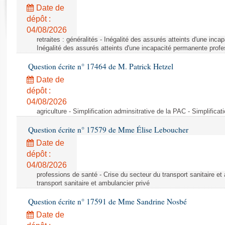
Rapports d'enquête
Date de
Rapports législatifs
dépôt :
Rapports sur l'application des lois
04/08/2026
Baromètre de l’application des lois
retraites : généralités - Inégalité des assurés atteints d'une inc
Inégalité des assurés atteints d'une incapacité permanente profe
Question écrite n° 17464 de M. Patrick Hetzel
Dossiers législatifs
Date de
Budget et sécurité sociale
dépôt :
Questions écrites et orales
04/08/2026
Comptes rendus des débats
agriculture - Simplification adminsitrative de la PAC - Simplifica
Question écrite n° 17579 de Mme Élise Leboucher
Date de
dépôt :
04/08/2026
professions de santé - Crise du secteur du transport sanitaire et
transport sanitaire et ambulancier privé
Question écrite n° 17591 de Mme Sandrine Nosbé
Date de