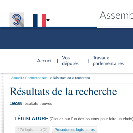
Assemb
Accèder à
la page
Vos
Travaux
Accueil
d'accueil
députés
parlementaires
Vous
Accueil
Recherche sur...
Résultats de la recherche
êtes
Résultats de la recherche
Général
ici
CONNEX
TRAVA
CONNA
DÉC
:
166588
résultats trouvés
LÉGISLATURE
(Cliquez sur l'un des boutons pour faire un choix
17e législature (X)
Précédentes législatures