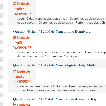
Rapports d'enquête
Date de
Rapports législatifs
dépôt :
Rapports sur l'application des lois
04/08/2026
Baromètre de l’application des lois
sécurité des biens et des personnes - Systèmes de dépollution 
et de secours - Systèmes de dépollution - Performance des véhi
Question écrite n° 17550 de Mme Émilie Bonnivard
Dossiers législatifs
Date de
Budget et sécurité sociale
dépôt :
Questions écrites et orales
04/08/2026
Comptes rendus des débats
logement - Facilité de changement du nom du titulaire d'un compt
du nom du titulaire d'un compteur électrique
Question écrite n° 17488 de Mme Virginie Duby-Muller
Date de
dépôt :
04/08/2026
collectivités territoriales - TVA immobilière : conséquences pour 
immobilière : conséquences pour les collectivités locales
Question écrite n° 17594 de Mme Sophie-Laurence Roy
Date de