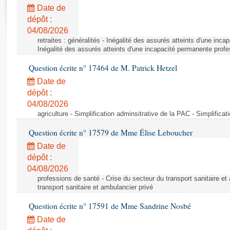
Rapports d'enquête
Date de
Rapports législatifs
dépôt :
Rapports sur l'application des lois
04/08/2026
Baromètre de l’application des lois
retraites : généralités - Inégalité des assurés atteints d'une inc
Inégalité des assurés atteints d'une incapacité permanente profe
Question écrite n° 17464 de M. Patrick Hetzel
Dossiers législatifs
Date de
Budget et sécurité sociale
dépôt :
Questions écrites et orales
04/08/2026
Comptes rendus des débats
agriculture - Simplification adminsitrative de la PAC - Simplifica
Question écrite n° 17579 de Mme Élise Leboucher
Date de
dépôt :
04/08/2026
professions de santé - Crise du secteur du transport sanitaire et
transport sanitaire et ambulancier privé
Question écrite n° 17591 de Mme Sandrine Nosbé
Date de