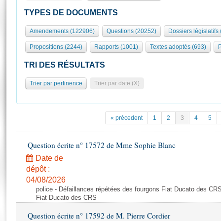
S'id
Présidence
Séance publique
Rôle et pouvoirs de l'Assemblée
Visiter l'Assemblée
TYPES DE DOCUMENTS
Fiches « Connaissance de l’Assemblée »
577 députés
Commissions et autres organes
Visite virtuelle du palais Bourbon
Amendements (122906)
Questions (20252)
Dossiers législatifs
Organisation de l'Assemblée
Groupes politiques
Europe et International
Assister à une séance
Mot
Propositions (2244)
Rapports (1001)
Textes adoptés (693)
P
Présidence
Conférence des Présidents
Bureau
Collège des Ques
Élections législatives
Contrôle et évaluation
Accès des chercheurs à l’Assemblée
TRI DES RÉSULTATS
Congrès
Les évènements
S'inscrire
Trier par pertinence
Trier par date (X)
Pétitions
Statistiques et chiffres clés
Transparence et déontologie
Vous n'ave
Patrimoine
E
Documents de référence
« précedent
1
2
3
4
5
La Bibliothèque
( Constitution | Règlement de l'Assemblée ... )
Documents parlementaires
Les archives
Question écrite n° 17572 de Mme Sophie Blanc
Projets de loi
Contacts et plan d'accès
Date de
Propositions de loi
Histoire
Photos libres de droit
dépôt :
Amendements
Juniors
04/08/2026
Textes adoptés
police - Défaillances répétées des fourgons Fiat Ducato des CRS
Anciennes législatures
Fiat Ducato des CRS
Liens vers les sites publics
Rapports d'information
Question écrite n° 17592 de M. Pierre Cordier