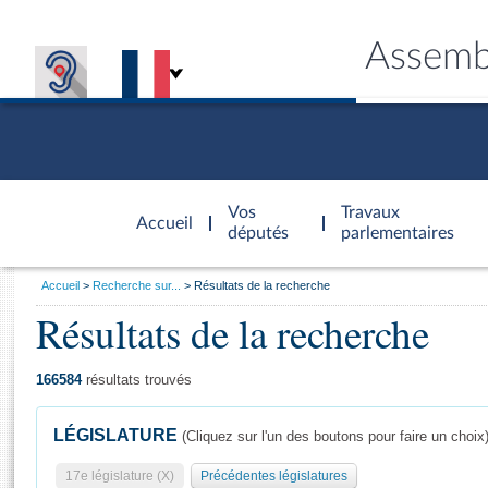
Assemb
Accèder à
la page
Vos
Travaux
Accueil
d'accueil
députés
parlementaires
Vous
Accueil
Recherche sur...
Résultats de la recherche
êtes
Résultats de la recherche
Général
ici
CONNEX
TRAVA
CONNA
DÉC
:
166584
résultats trouvés
LÉGISLATURE
(Cliquez sur l'un des boutons pour faire un choix
17e législature (X)
Précédentes législatures