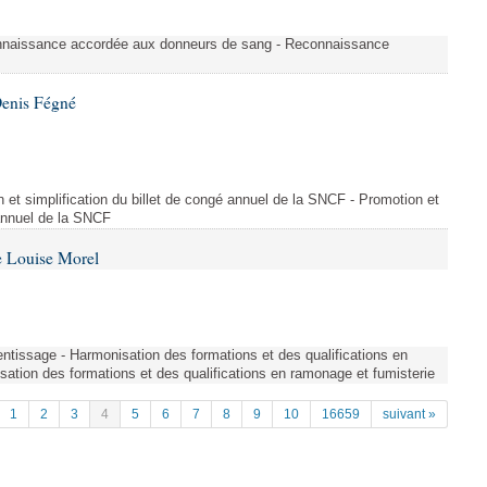
nnaissance accordée aux donneurs de sang - Reconnaissance
Denis Fégné
on et simplification du billet de congé annuel de la SNCF - Promotion et
 annuel de la SNCF
e Louise Morel
entissage - Harmonisation des formations et des qualifications en
sation des formations et des qualifications en ramonage et fumisterie
1
2
3
4
5
6
7
8
9
10
16659
suivant »