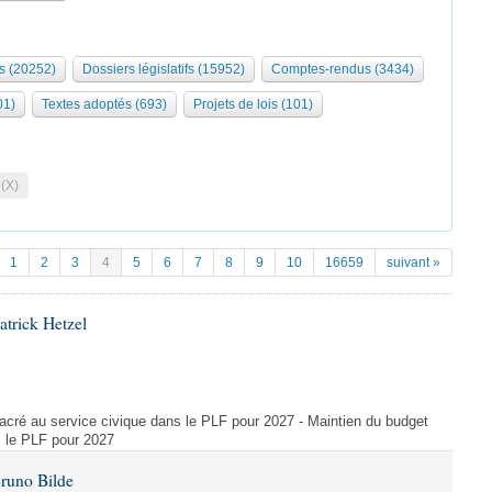
s (20252)
Dossiers législatifs (15952)
Comptes-rendus (3434)
01)
Textes adoptés (693)
Projets de lois (101)
 (X)
1
2
3
4
5
6
7
8
9
10
16659
suivant »
atrick Hetzel
acré au service civique dans le PLF pour 2027 - Maintien du budget
s le PLF pour 2027
Bruno Bilde