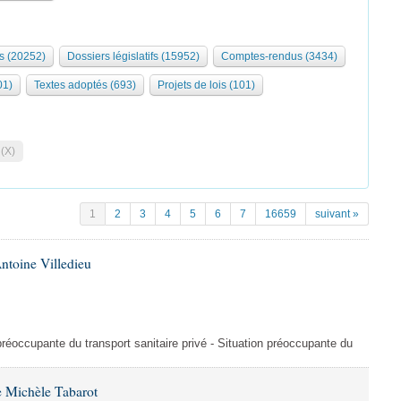
s (20252)
Dossiers législatifs (15952)
Comptes-rendus (3434)
01)
Textes adoptés (693)
Projets de lois (101)
 (X)
1
2
3
4
5
6
7
16659
suivant »
ntoine Villedieu
préoccupante du transport sanitaire privé - Situation préoccupante du
 Michèle Tabarot