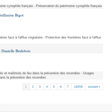
ine cynophile français - Préservation du patrimoine cynophile français
Guillaume Bigot
ères face à l'afflux migratoire - Protection des frontières face à l'afflux
 Danielle Brulebois
nels et maîtrisés du feu dans la prévention des incendies - Usages
 dans la prévention des incendies
1
2
3
4
5
6
7
16659
suivant »