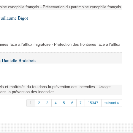
ine cynophile français - Préservation du patrimoine cynophile français
Guillaume Bigot
ères face à l'afflux migratoire - Protection des frontières face à l'afflux
 Danielle Brulebois
nels et maîtrisés du feu dans la prévention des incendies - Usages
 dans la prévention des incendies
1
2
3
4
5
6
7
15347
suivant »