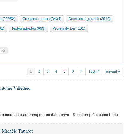
s (20252)
Comptes-rendus (3434)
Dossiers législatifs (2829)
01)
Textes adoptés (693)
Projets de lois (101)
 (X)
1
2
3
4
5
6
7
15347
suivant »
ntoine Villedieu
préoccupante du transport sanitaire privé - Situation préoccupante du
 Michèle Tabarot