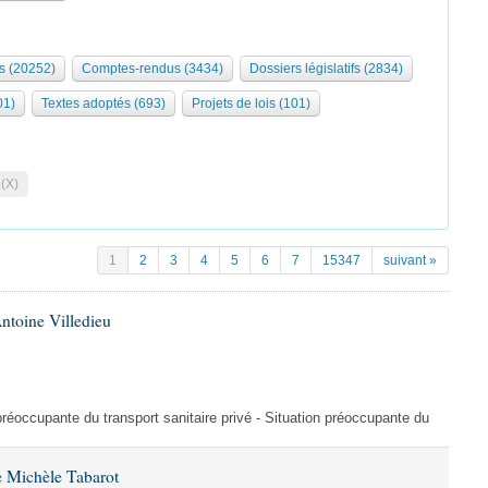
s (20252)
Comptes-rendus (3434)
Dossiers législatifs (2834)
01)
Textes adoptés (693)
Projets de lois (101)
 (X)
1
2
3
4
5
6
7
15347
suivant »
ntoine Villedieu
préoccupante du transport sanitaire privé - Situation préoccupante du
 Michèle Tabarot