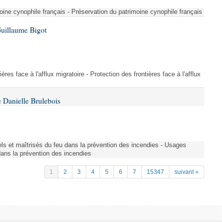
ine cynophile français - Préservation du patrimoine cynophile français
Guillaume Bigot
ères face à l'afflux migratoire - Protection des frontières face à l'afflux
 Danielle Brulebois
nels et maîtrisés du feu dans la prévention des incendies - Usages
 dans la prévention des incendies
1
2
3
4
5
6
7
15347
suivant »