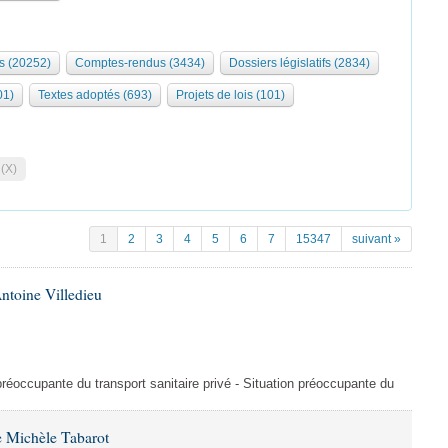
s (20252)
Comptes-rendus (3434)
Dossiers législatifs (2834)
01)
Textes adoptés (693)
Projets de lois (101)
 (X)
1
2
3
4
5
6
7
15347
suivant »
ntoine Villedieu
préoccupante du transport sanitaire privé - Situation préoccupante du
 Michèle Tabarot