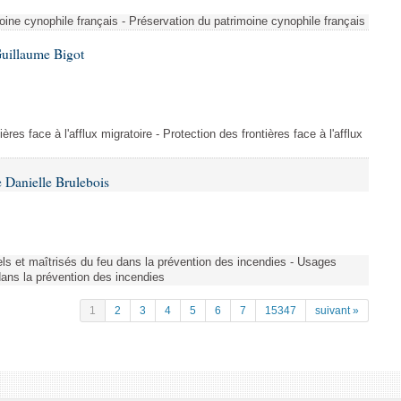
ine cynophile français - Préservation du patrimoine cynophile français
Guillaume Bigot
ères face à l'afflux migratoire - Protection des frontières face à l'afflux
 Danielle Brulebois
nels et maîtrisés du feu dans la prévention des incendies - Usages
 dans la prévention des incendies
1
2
3
4
5
6
7
15347
suivant »