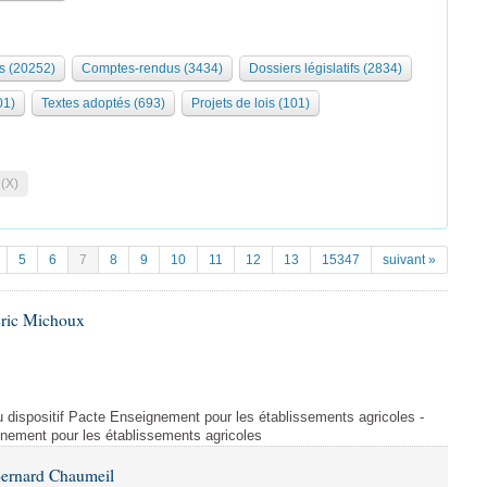
s (20252)
Comptes-rendus (3434)
Dossiers législatifs (2834)
01)
Textes adoptés (693)
Projets de lois (101)
 (X)
5
6
7
8
9
10
11
12
13
15347
suivant »
Éric Michoux
u dispositif Pacte Enseignement pour les établissements agricoles -
gnement pour les établissements agricoles
Bernard Chaumeil