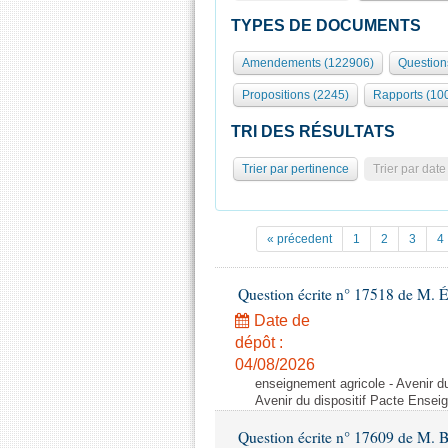
TYPES DE DOCUMENTS
Amendements (122906)
Question
Propositions (2245)
Rapports (10
TRI DES RÉSULTATS
Trier par pertinence
Trier par date
« précedent
1
2
3
4
Question écrite n° 17518 de M. 
Date de
dépôt :
04/08/2026
enseignement agricole - Avenir d
Avenir du dispositif Pacte Ensei
Question écrite n° 17609 de M. 