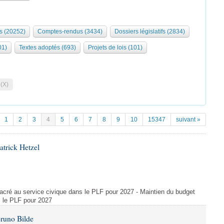
s (20252)
Comptes-rendus (3434)
Dossiers législatifs (2834)
01)
Textes adoptés (693)
Projets de lois (101)
 (X)
1
2
3
4
5
6
7
8
9
10
15347
suivant »
atrick Hetzel
acré au service civique dans le PLF pour 2027 - Maintien du budget
s le PLF pour 2027
Bruno Bilde