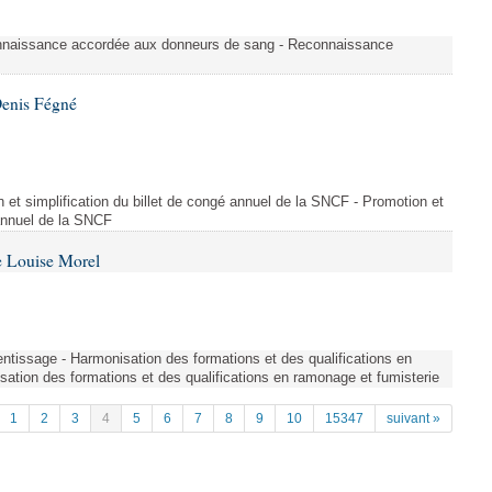
nnaissance accordée aux donneurs de sang - Reconnaissance
Denis Fégné
on et simplification du billet de congé annuel de la SNCF - Promotion et
 annuel de la SNCF
e Louise Morel
entissage - Harmonisation des formations et des qualifications en
sation des formations et des qualifications en ramonage et fumisterie
1
2
3
4
5
6
7
8
9
10
15347
suivant »