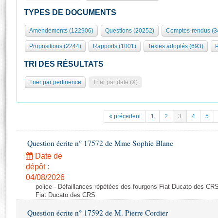
S'id
Présidence
Séance publique
Rôle et pouvoirs de l'Assemblée
Visiter l'Assemblée
TYPES DE DOCUMENTS
Fiches « Connaissance de l’Assemblée »
577 députés
Commissions et autres organes
Visite virtuelle du palais Bourbon
Amendements (122906)
Questions (20252)
Comptes-rendus (3
Organisation de l'Assemblée
Groupes politiques
Europe et International
Assister à une séance
Mot
Propositions (2244)
Rapports (1001)
Textes adoptés (693)
P
Présidence
Conférence des Présidents
Bureau
Collège des Ques
Élections législatives
Contrôle et évaluation
Accès des chercheurs à l’Assemblée
TRI DES RÉSULTATS
Congrès
Les évènements
S'inscrire
Trier par pertinence
Trier par date (X)
Pétitions
Statistiques et chiffres clés
Transparence et déontologie
Vous n'ave
Patrimoine
E
Documents de référence
« précedent
1
2
3
4
5
La Bibliothèque
( Constitution | Règlement de l'Assemblée ... )
Documents parlementaires
Les archives
Question écrite n° 17572 de Mme Sophie Blanc
Projets de loi
Contacts et plan d'accès
Date de
Propositions de loi
Histoire
Photos libres de droit
dépôt :
Amendements
Juniors
04/08/2026
Textes adoptés
police - Défaillances répétées des fourgons Fiat Ducato des CRS
Anciennes législatures
Fiat Ducato des CRS
Liens vers les sites publics
Rapports d'information
Question écrite n° 17592 de M. Pierre Cordier