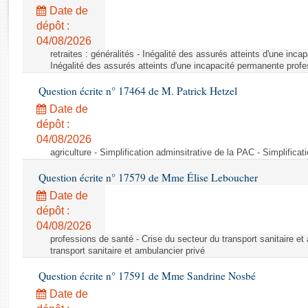
Rapports d'enquête
Date de
Rapports législatifs
dépôt :
Rapports sur l'application des lois
04/08/2026
Baromètre de l’application des lois
retraites : généralités - Inégalité des assurés atteints d'une inc
Inégalité des assurés atteints d'une incapacité permanente profe
Question écrite n° 17464 de M. Patrick Hetzel
Dossiers législatifs
Date de
Budget et sécurité sociale
dépôt :
Questions écrites et orales
04/08/2026
Comptes rendus des débats
agriculture - Simplification adminsitrative de la PAC - Simplifica
Question écrite n° 17579 de Mme Élise Leboucher
Date de
dépôt :
04/08/2026
professions de santé - Crise du secteur du transport sanitaire et
transport sanitaire et ambulancier privé
Question écrite n° 17591 de Mme Sandrine Nosbé
Date de