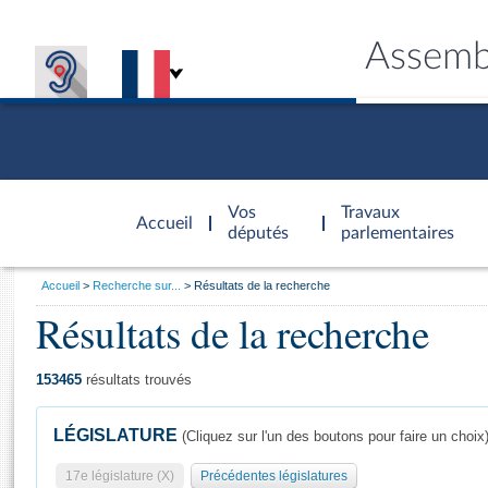
Assemb
Accèder à
la page
Vos
Travaux
Accueil
d'accueil
députés
parlementaires
Vous
Accueil
Recherche sur...
Résultats de la recherche
êtes
Résultats de la recherche
Général
ici
CONNEX
TRAVA
CONNA
DÉC
:
153465
résultats trouvés
LÉGISLATURE
(Cliquez sur l'un des boutons pour faire un choix
17e législature (X)
Précédentes législatures