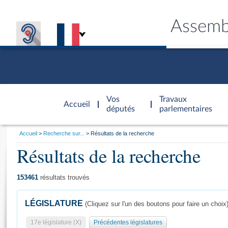
Assemb
Accèder à
la page
Vos
Travaux
Accueil
d'accueil
députés
parlementaires
Vous
Accueil
Recherche sur...
Résultats de la recherche
êtes
Résultats de la recherche
Général
ici
CONNEX
TRAVA
CONNA
DÉC
:
153461
résultats trouvés
LÉGISLATURE
(Cliquez sur l'un des boutons pour faire un choix
17e législature (X)
Précédentes législatures