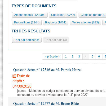
S'id
Présidence
Séance publique
Rôle et pouvoirs de l'Assemblée
Visiter l'Assemblée
TYPES DE DOCUMENTS
Fiches « Connaissance de l’Assemblée »
577 députés
Commissions et autres organes
Visite virtuelle du palais Bourbon
Amendements (122906)
Questions (20252)
Comptes-rendus (3
Organisation de l'Assemblée
Groupes politiques
Europe et International
Assister à une séance
Mot
Propositions (2244)
Rapports (1001)
Textes adoptés (693)
P
Présidence
Conférence des Présidents
Bureau
Collège des Ques
Élections législatives
Contrôle et évaluation
Accès des chercheurs à l’Assemblée
TRI DES RÉSULTATS
Congrès
Les évènements
S'inscrire
Trier par pertinence
Trier par date (X)
Pétitions
Statistiques et chiffres clés
Transparence et déontologie
Vous n'ave
Patrimoine
E
Documents de référence
« précedent
1
2
3
4
5
6
La Bibliothèque
( Constitution | Règlement de l'Assemblée ... )
Documents parlementaires
Les archives
Question écrite n° 17546 de M. Patrick Hetzel
Projets de loi
Contacts et plan d'accès
Date de
Propositions de loi
Histoire
Photos libres de droit
dépôt :
Amendements
Juniors
04/08/2026
Textes adoptés
jeunes - Maintien du budget consacré au service civique dans le
Anciennes législatures
consacré au service civique dans le PLF pour 2027
Liens vers les sites publics
Rapports d'information
Question écrite n° 17577 de M. Bruno Bilde