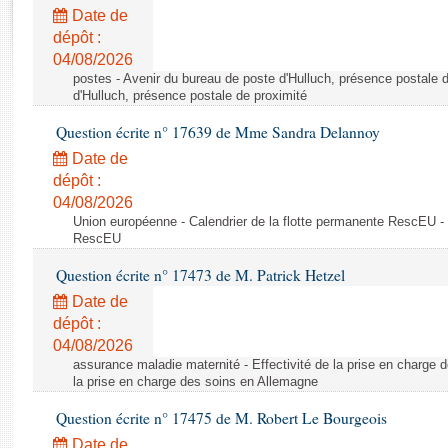
Rapports d'enquête
Date de
Rapports législatifs
dépôt :
Rapports sur l'application des lois
04/08/2026
Baromètre de l’application des lois
postes - Avenir du bureau de poste d'Hulluch, présence postale d
d'Hulluch, présence postale de proximité
Question écrite n° 17639 de Mme Sandra Delannoy
Dossiers législatifs
Date de
Budget et sécurité sociale
dépôt :
Questions écrites et orales
04/08/2026
Comptes rendus des débats
Union européenne - Calendrier de la flotte permanente RescEU - 
RescEU
Question écrite n° 17473 de M. Patrick Hetzel
Date de
dépôt :
04/08/2026
assurance maladie maternité - Effectivité de la prise en charge d
la prise en charge des soins en Allemagne
Question écrite n° 17475 de M. Robert Le Bourgeois
Date de