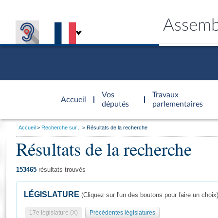
Assemb
Accèder à
la page
Vos
Travaux
Accueil
d'accueil
députés
parlementaires
Vous
Accueil
Recherche sur...
Résultats de la recherche
êtes
Résultats de la recherche
Général
ici
CONNEX
TRAVA
CONNA
DÉC
:
153465
résultats trouvés
LÉGISLATURE
(Cliquez sur l'un des boutons pour faire un choix
17e législature (X)
Précédentes législatures