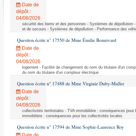
Rapports d'enquête
Date de
Rapports législatifs
dépôt :
Rapports sur l'application des lois
04/08/2026
Baromètre de l’application des lois
sécurité des biens et des personnes - Systèmes de dépollution 
et de secours - Systèmes de dépollution - Performance des véhi
Question écrite n° 17550 de Mme Émilie Bonnivard
Dossiers législatifs
Date de
Budget et sécurité sociale
dépôt :
Questions écrites et orales
04/08/2026
Comptes rendus des débats
logement - Facilité de changement du nom du titulaire d'un compt
du nom du titulaire d'un compteur électrique
Question écrite n° 17488 de Mme Virginie Duby-Muller
Date de
dépôt :
04/08/2026
collectivités territoriales - TVA immobilière : conséquences pour 
immobilière : conséquences pour les collectivités locales
Question écrite n° 17594 de Mme Sophie-Laurence Roy
Date de