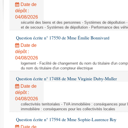
Rapports d'enquête
Date de
Rapports législatifs
dépôt :
Rapports sur l'application des lois
04/08/2026
Baromètre de l’application des lois
sécurité des biens et des personnes - Systèmes de dépollution 
et de secours - Systèmes de dépollution - Performance des véhi
Question écrite n° 17550 de Mme Émilie Bonnivard
Dossiers législatifs
Date de
Budget et sécurité sociale
dépôt :
Questions écrites et orales
04/08/2026
Comptes rendus des débats
logement - Facilité de changement du nom du titulaire d'un compt
du nom du titulaire d'un compteur électrique
Question écrite n° 17488 de Mme Virginie Duby-Muller
Date de
dépôt :
04/08/2026
collectivités territoriales - TVA immobilière : conséquences pour 
immobilière : conséquences pour les collectivités locales
Question écrite n° 17594 de Mme Sophie-Laurence Roy
Date de