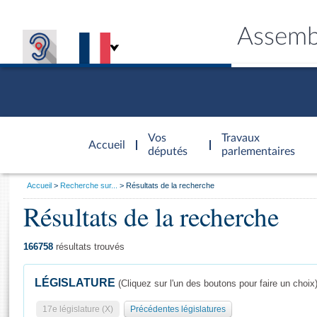
Assemb
Accèder à
la page
Vos
Travaux
Accueil
d'accueil
députés
parlementaires
Vous
Accueil
Recherche sur...
Résultats de la recherche
êtes
Résultats de la recherche
Général
ici
CONNEX
TRAVA
CONNA
DÉC
:
166758
résultats trouvés
LÉGISLATURE
(Cliquez sur l'un des boutons pour faire un choix
17e législature (X)
Précédentes législatures