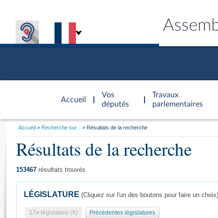
Assemb
Accèder à
la page
Vos
Travaux
Accueil
d'accueil
députés
parlementaires
Vous
Accueil
Recherche sur...
Résultats de la recherche
êtes
Résultats de la recherche
Général
ici
CONNEX
TRAVA
CONNA
DÉC
:
153467
résultats trouvés
LÉGISLATURE
(Cliquez sur l'un des boutons pour faire un choix
17e législature (X)
Précédentes législatures