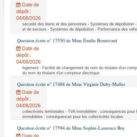
Rapports d'enquête
Date de
Rapports législatifs
dépôt :
Rapports sur l'application des lois
04/08/2026
Baromètre de l’application des lois
sécurité des biens et des personnes - Systèmes de dépollution 
et de secours - Systèmes de dépollution - Performance des véhi
Question écrite n° 17550 de Mme Émilie Bonnivard
Dossiers législatifs
Date de
Budget et sécurité sociale
dépôt :
Questions écrites et orales
04/08/2026
Comptes rendus des débats
logement - Facilité de changement du nom du titulaire d'un compt
du nom du titulaire d'un compteur électrique
Question écrite n° 17488 de Mme Virginie Duby-Muller
Date de
dépôt :
04/08/2026
collectivités territoriales - TVA immobilière : conséquences pour 
immobilière : conséquences pour les collectivités locales
Question écrite n° 17594 de Mme Sophie-Laurence Roy
Date de