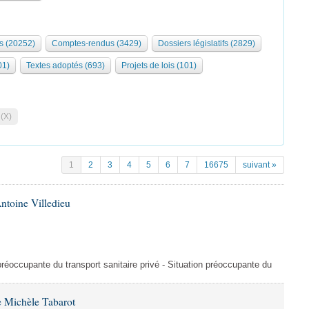
s (20252)
Comptes-rendus (3429)
Dossiers législatifs (2829)
01)
Textes adoptés (693)
Projets de lois (101)
 (X)
1
2
3
4
5
6
7
16675
suivant »
ntoine Villedieu
préoccupante du transport sanitaire privé - Situation préoccupante du
 Michèle Tabarot