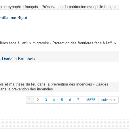
ine cynophile français - Préservation du patrimoine cynophile français
Guillaume Bigot
ères face à l'afflux migratoire - Protection des frontières face à l'afflux
 Danielle Brulebois
nels et maîtrisés du feu dans la prévention des incendies - Usages
 dans la prévention des incendies
1
2
3
4
5
6
7
16675
suivant »