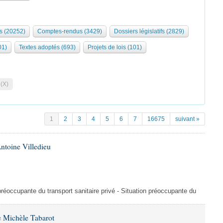
s (20252)
Comptes-rendus (3429)
Dossiers législatifs (2829)
01)
Textes adoptés (693)
Projets de lois (101)
 (X)
1
2
3
4
5
6
7
16675
suivant »
ntoine Villedieu
préoccupante du transport sanitaire privé - Situation préoccupante du
 Michèle Tabarot