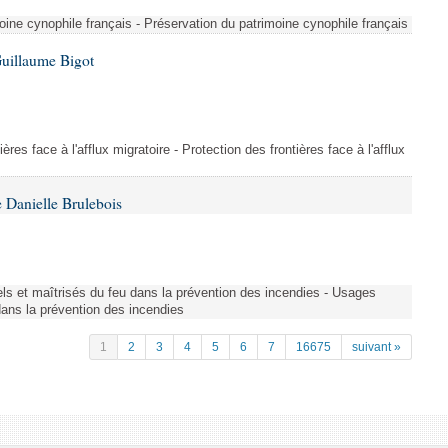
ine cynophile français - Préservation du patrimoine cynophile français
Guillaume Bigot
ères face à l'afflux migratoire - Protection des frontières face à l'afflux
 Danielle Brulebois
nels et maîtrisés du feu dans la prévention des incendies - Usages
 dans la prévention des incendies
1
2
3
4
5
6
7
16675
suivant »