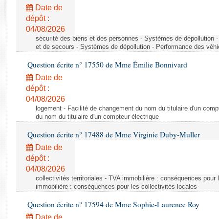
Rapports d'enquête
Date de
Rapports législatifs
dépôt :
Rapports sur l'application des lois
04/08/2026
Baromètre de l’application des lois
sécurité des biens et des personnes - Systèmes de dépollution 
et de secours - Systèmes de dépollution - Performance des véhi
Question écrite n° 17550 de Mme Émilie Bonnivard
Dossiers législatifs
Date de
Budget et sécurité sociale
dépôt :
Questions écrites et orales
04/08/2026
Comptes rendus des débats
logement - Facilité de changement du nom du titulaire d'un compt
du nom du titulaire d'un compteur électrique
Question écrite n° 17488 de Mme Virginie Duby-Muller
Date de
dépôt :
04/08/2026
collectivités territoriales - TVA immobilière : conséquences pour 
immobilière : conséquences pour les collectivités locales
Question écrite n° 17594 de Mme Sophie-Laurence Roy
Date de