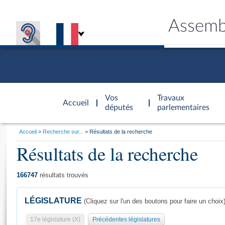
Assemb
Accèder à
la page
Vos
Travaux
Accueil
d'accueil
députés
parlementaires
Vous
Accueil
Recherche sur...
Résultats de la recherche
êtes
Résultats de la recherche
Général
ici
CONNEX
TRAVA
CONNA
DÉC
:
166747
résultats trouvés
LÉGISLATURE
(Cliquez sur l'un des boutons pour faire un choix
17e législature (X)
Précédentes législatures