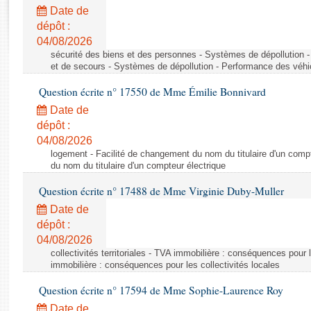
Rapports d'enquête
Date de
Rapports législatifs
dépôt :
Rapports sur l'application des lois
04/08/2026
Baromètre de l’application des lois
sécurité des biens et des personnes - Systèmes de dépollution 
et de secours - Systèmes de dépollution - Performance des véhi
Question écrite n° 17550 de Mme Émilie Bonnivard
Dossiers législatifs
Date de
Budget et sécurité sociale
dépôt :
Questions écrites et orales
04/08/2026
Comptes rendus des débats
logement - Facilité de changement du nom du titulaire d'un compt
du nom du titulaire d'un compteur électrique
Question écrite n° 17488 de Mme Virginie Duby-Muller
Date de
dépôt :
04/08/2026
collectivités territoriales - TVA immobilière : conséquences pour 
immobilière : conséquences pour les collectivités locales
Question écrite n° 17594 de Mme Sophie-Laurence Roy
Date de