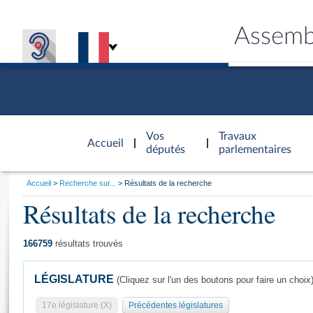
Assemb
Accèder à
la page
Vos
Travaux
Accueil
d'accueil
députés
parlementaires
Vous
Accueil
Recherche sur...
Résultats de la recherche
êtes
Résultats de la recherche
Général
ici
CONNEX
TRAVA
CONNA
DÉC
:
166759
résultats trouvés
LÉGISLATURE
(Cliquez sur l'un des boutons pour faire un choix
17e législature (X)
Précédentes législatures