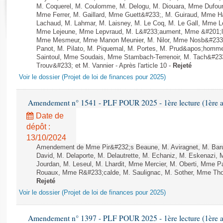
Rapports d'enquête
M. Coquerel, M. Coulomme, M. Delogu, M. Diouara, Mme Dufou
Rapports législatifs
Mme Ferrer, M. Gaillard, Mme Guett&#233;, M. Guiraud, Mme H
Lachaud, M. Lahmar, M. Laisney, M. Le Coq, M. Le Gall, Mme L
Rapports sur l'application des lois
Mme Lejeune, Mme Lepvraud, M. L&#233;aument, Mme &#201;li
Baromètre de l’application des lois
Mme Mesmeur, Mme Manon Meunier, M. Nilor, Mme Nosb&#23
Panot, M. Pilato, M. Piquemal, M. Portes, M. Prud&apos;homme
Saintoul, Mme Soudais, Mme Stambach-Terrenoir, M. Tach&#23
Trouv&#233; et M. Vannier - Après l'article 10 -
Rejeté
Dossiers législatifs
Voir le dossier (Projet de loi de finances pour 2025)
Budget et sécurité sociale
Questions écrites et orales
Amendement n° 1541 - PLF POUR 2025 - 1ère lecture (1ère as
Comptes rendus des débats
Date de
dépôt :
13/10/2024
Amendement de Mme Pir&#232;s Beaune, M. Aviragnet, M. Bar
David, M. Delaporte, M. Delautrette, M. Echaniz, M. Eskenazi
Jourdan, M. Leseul, M. Lhardit, Mme Mercier, M. Oberti, Mme 
Rouaux, Mme R&#233;calde, M. Saulignac, M. Sother, Mme Thomin 
Rejeté
Voir le dossier (Projet de loi de finances pour 2025)
Amendement n° 1397 - PLF POUR 2025 - 1ère lecture (1ère as