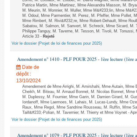
Lorho, M. Lottiaux, M. Loubet, M. David Magnier, Mme Marais-B
Patrice Martin, Mme Martinez, Mme Alexandra Masson, M. Bry
M. Meurin, M. Monnier, M. Muller, Mme M&#233;lin, Mme M&#
M. Odoul, Mme Parmentier, M. Perez, M. Pfeffer, Mme Pollet,
Mme Rimbert, M. Rivi&#232;re, Mme Robert-Dehault, Mme Roul
Sabatou, M. Salmon, M. Sanvert, M. Schreck, Mme Sicard, M. T
Philippe Tanguy, M. Taverne, M. Tesson, M. Tivoli, M. Tonussi, 
Article 33 -
Rejeté
Voir le dossier (Projet de loi de finances pour 2025)
Amendement n° 1410 - PLF POUR 2025 - 1ère lecture (1ère as
Date de
dépôt :
13/10/2024
Amendement de Mme Arrighi, M. Amirshahi, Mme Autain, Mme B
Cheikh, M. Biteau, M. Arnaud Bonnet, M. Nicolas Bonnet, Mme C
M. Duplessy, M. Fournier, Mme Garin, M. Damien Girard, M. Gu
Iordanoff, Mme Laernoes, M. Lahais, M. Lucas-Lundy, Mme Oz
Raux, Mme Regol, Mme Sandrine Rousseau, M. Ruffin, Mme S
Taill&#233;-Polian, M. Tavernier, M. Thierry et Mme Voynet - Aprè
Voir le dossier (Projet de loi de finances pour 2025)
Amendement n° 1079 - PLF POUR 2025 - 1ère lecture (1ère as