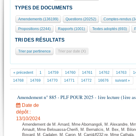
S'id
Présidence
Séance publique
Rôle et pouvoirs de l'Assemblée
Visiter l'Assemblée
TYPES DE DOCUMENTS
Fiches « Connaissance de l’Assemblée »
577 députés
Commissions et autres organes
Visite virtuelle du palais Bourbon
Amendements (136199)
Questions (20252)
Comptes-rendus (3
Organisation de l'Assemblée
Groupes politiques
Europe et International
Assister à une séance
Mot
Propositions (2244)
Rapports (1001)
Textes adoptés (693)
P
Présidence
Conférence des Présidents
Bureau
Collège des Ques
Élections législatives
Contrôle et évaluation
Accès des chercheurs à l’Assemblée
TRI DES RÉSULTATS
Congrès
Les évènements
S'inscrire
Trier par pertinence
Trier par date (X)
Pétitions
Statistiques et chiffres clés
Transparence et déontologie
Vous n'ave
Patrimoine
E
Documents de référence
« précedent
1
14759
14760
14761
14762
14763
1
La Bibliothèque
( Constitution | Règlement de l'Assemblée ... )
Documents parlementaires
14768
14769
14770
14771
14772
16676
suivant »
Les archives
Projets de loi
Contacts et plan d'accès
Amendement n° 885 - PLF POUR 2025 - 1ère lecture (1ère ass
Propositions de loi
Histoire
Photos libres de droit
Amendements
Date de
Juniors
dépôt :
Textes adoptés
Anciennes législatures
13/10/2024
Amendement de M. Amard, Mme Abomangoli, M. Alexandre, Mme
Liens vers les sites publics
Rapports d'information
Arnault, Mme Belouassa-Cherifi, M. Bernalicis, M. Bex, M. Bilo
Boyard, M. Cadalen, M. Caron, M. Carri&#232;re, Mme Cathala,