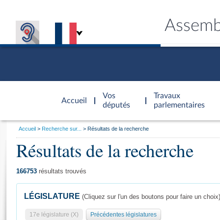
Assemb
Accèder à
la page
Vos
Travaux
Accueil
d'accueil
députés
parlementaires
Vous
Accueil
Recherche sur...
Résultats de la recherche
êtes
Résultats de la recherche
Général
ici
CONNEX
TRAVA
CONNA
DÉC
:
166753
résultats trouvés
LÉGISLATURE
(Cliquez sur l'un des boutons pour faire un choix
17e législature (X)
Précédentes législatures