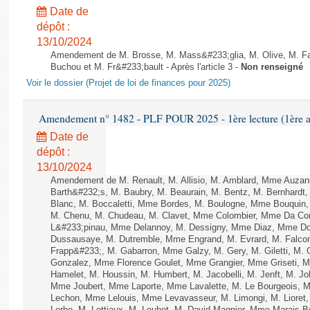
Date de
dépôt :
13/10/2024
Amendement de M. Brosse, M. Mass&#233;glia, M. Olive, M. Fai
Buchou et M. Fr&#233;bault - Après l'article 3 -
Non renseigné
Voir le dossier (Projet de loi de finances pour 2025)
Amendement n° 1482 - PLF POUR 2025 - 1ère lecture (1ère as
Date de
dépôt :
13/10/2024
Amendement de M. Renault, M. Allisio, M. Amblard, Mme Auzan
Barth&#232;s, M. Baubry, M. Beaurain, M. Bentz, M. Bernhardt, 
Blanc, M. Boccaletti, Mme Bordes, M. Boulogne, Mme Bouquin,
M. Chenu, M. Chudeau, M. Clavet, Mme Colombier, Mme Da Conc
L&#233;pinau, Mme Delannoy, M. Dessigny, Mme Diaz, Mme Dog
Dussausaye, M. Dutremble, Mme Engrand, M. Evrard, M. Falcon,
Frapp&#233;, M. Gabarron, Mme Galzy, M. Gery, M. Giletti, M. Gil
Gonzalez, Mme Florence Goulet, Mme Grangier, Mme Griseti, M.
Hamelet, M. Houssin, M. Humbert, M. Jacobelli, M. Jenft, M. J
Mme Joubert, Mme Laporte, Mme Lavalette, M. Le Bourgeois,
Lechon, Mme Lelouis, Mme Levavasseur, M. Limongi, M. Lioret,