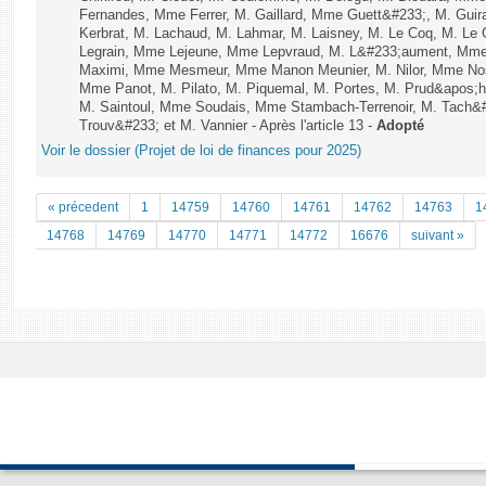
Fernandes, Mme Ferrer, M. Gaillard, Mme Guett&#233;, M. Gu
Kerbrat, M. Lachaud, M. Lahmar, M. Laisney, M. Le Coq, M. Le
Legrain, Mme Lejeune, Mme Lepvraud, M. L&#233;aument, Mme
Maximi, Mme Mesmeur, Mme Manon Meunier, M. Nilor, Mme N
Mme Panot, M. Pilato, M. Piquemal, M. Portes, M. Prud&apos;h
M. Saintoul, Mme Soudais, Mme Stambach-Terrenoir, M. Tach&
Trouv&#233; et M. Vannier - Après l'article 13 -
Adopté
Voir le dossier (Projet de loi de finances pour 2025)
« précedent
1
14759
14760
14761
14762
14763
1
14768
14769
14770
14771
14772
16676
suivant »