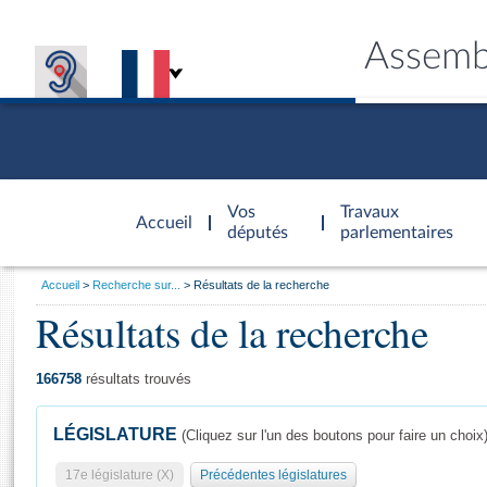
Assemb
Accèder à
la page
Vos
Travaux
Accueil
d'accueil
députés
parlementaires
Vous
Accueil
Recherche sur...
Résultats de la recherche
êtes
Résultats de la recherche
Général
ici
CONNEX
TRAVA
CONNA
DÉC
:
166758
résultats trouvés
LÉGISLATURE
(Cliquez sur l'un des boutons pour faire un choix
17e législature (X)
Précédentes législatures