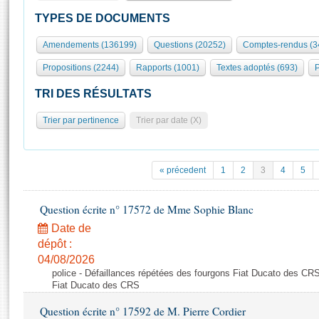
S'id
Présidence
Séance publique
Rôle et pouvoirs de l'Assemblée
Visiter l'Assemblée
TYPES DE DOCUMENTS
Fiches « Connaissance de l’Assemblée »
577 députés
Commissions et autres organes
Visite virtuelle du palais Bourbon
Amendements (136199)
Questions (20252)
Comptes-rendus (3
Organisation de l'Assemblée
Groupes politiques
Europe et International
Assister à une séance
Mot
Propositions (2244)
Rapports (1001)
Textes adoptés (693)
P
Présidence
Conférence des Présidents
Bureau
Collège des Ques
Élections législatives
Contrôle et évaluation
Accès des chercheurs à l’Assemblée
TRI DES RÉSULTATS
Congrès
Les évènements
S'inscrire
Trier par pertinence
Trier par date (X)
Pétitions
Statistiques et chiffres clés
Transparence et déontologie
Vous n'ave
Patrimoine
E
Documents de référence
« précedent
1
2
3
4
5
La Bibliothèque
( Constitution | Règlement de l'Assemblée ... )
Documents parlementaires
Les archives
Question écrite n° 17572 de Mme Sophie Blanc
Projets de loi
Contacts et plan d'accès
Date de
Propositions de loi
Histoire
Photos libres de droit
dépôt :
Amendements
Juniors
04/08/2026
Textes adoptés
police - Défaillances répétées des fourgons Fiat Ducato des CRS
Anciennes législatures
Fiat Ducato des CRS
Liens vers les sites publics
Rapports d'information
Question écrite n° 17592 de M. Pierre Cordier