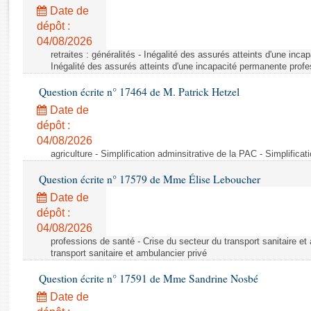
Rapports d'enquête
Date de
Rapports législatifs
dépôt :
Rapports sur l'application des lois
04/08/2026
Baromètre de l’application des lois
retraites : généralités - Inégalité des assurés atteints d'une inc
Inégalité des assurés atteints d'une incapacité permanente profe
Question écrite n° 17464 de M. Patrick Hetzel
Dossiers législatifs
Date de
Budget et sécurité sociale
dépôt :
Questions écrites et orales
04/08/2026
Comptes rendus des débats
agriculture - Simplification adminsitrative de la PAC - Simplifica
Question écrite n° 17579 de Mme Élise Leboucher
Date de
dépôt :
04/08/2026
professions de santé - Crise du secteur du transport sanitaire et
transport sanitaire et ambulancier privé
Question écrite n° 17591 de Mme Sandrine Nosbé
Date de