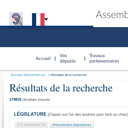
Assemb
Accèder à
la page
Vos
Travaux
Accueil
d'accueil
députés
parlementaires
Vous
Accueil
Recherche sur...
Résultats de la recherche
êtes
Résultats de la recherche
Général
ici
CONNEX
TRAVA
CONNA
DÉC
:
179876
résultats trouvés
LÉGISLATURE
(Cliquez sur l'un des boutons pour faire un choix
17e législature (X)
Précédentes législatures