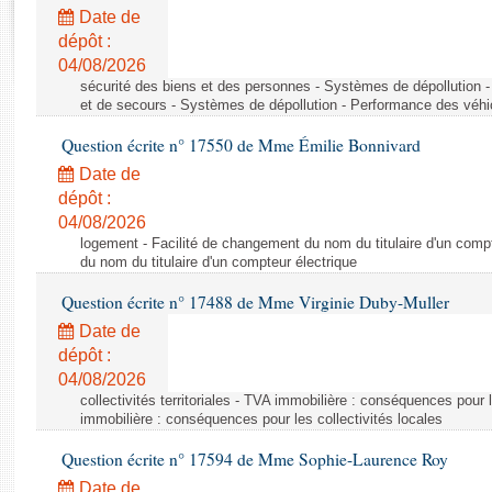
Rapports d'enquête
Date de
Rapports législatifs
dépôt :
Rapports sur l'application des lois
04/08/2026
Baromètre de l’application des lois
sécurité des biens et des personnes - Systèmes de dépollution 
et de secours - Systèmes de dépollution - Performance des véhi
Question écrite n° 17550 de Mme Émilie Bonnivard
Dossiers législatifs
Date de
Budget et sécurité sociale
dépôt :
Questions écrites et orales
04/08/2026
Comptes rendus des débats
logement - Facilité de changement du nom du titulaire d'un compt
du nom du titulaire d'un compteur électrique
Question écrite n° 17488 de Mme Virginie Duby-Muller
Date de
dépôt :
04/08/2026
collectivités territoriales - TVA immobilière : conséquences pour 
immobilière : conséquences pour les collectivités locales
Question écrite n° 17594 de Mme Sophie-Laurence Roy
Date de