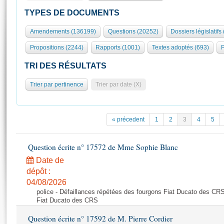
S'id
Présidence
Séance publique
Rôle et pouvoirs de l'Assemblée
Visiter l'Assemblée
TYPES DE DOCUMENTS
Fiches « Connaissance de l’Assemblée »
577 députés
Commissions et autres organes
Visite virtuelle du palais Bourbon
Amendements (136199)
Questions (20252)
Dossiers législatifs
Organisation de l'Assemblée
Groupes politiques
Europe et International
Assister à une séance
Mot
Propositions (2244)
Rapports (1001)
Textes adoptés (693)
P
Présidence
Conférence des Présidents
Bureau
Collège des Ques
Élections législatives
Contrôle et évaluation
Accès des chercheurs à l’Assemblée
TRI DES RÉSULTATS
Congrès
Les évènements
S'inscrire
Trier par pertinence
Trier par date (X)
Pétitions
Statistiques et chiffres clés
Transparence et déontologie
Vous n'ave
Patrimoine
E
Documents de référence
« précedent
1
2
3
4
5
La Bibliothèque
( Constitution | Règlement de l'Assemblée ... )
Documents parlementaires
Les archives
Question écrite n° 17572 de Mme Sophie Blanc
Projets de loi
Contacts et plan d'accès
Date de
Propositions de loi
Histoire
Photos libres de droit
dépôt :
Amendements
Juniors
04/08/2026
Textes adoptés
police - Défaillances répétées des fourgons Fiat Ducato des CRS
Anciennes législatures
Fiat Ducato des CRS
Liens vers les sites publics
Rapports d'information
Question écrite n° 17592 de M. Pierre Cordier