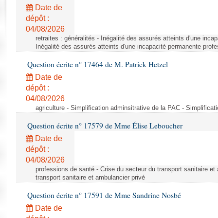
Rapports d'enquête
Date de
Rapports législatifs
dépôt :
Rapports sur l'application des lois
04/08/2026
Baromètre de l’application des lois
retraites : généralités - Inégalité des assurés atteints d'une inc
Inégalité des assurés atteints d'une incapacité permanente profe
Question écrite n° 17464 de M. Patrick Hetzel
Dossiers législatifs
Date de
Budget et sécurité sociale
dépôt :
Questions écrites et orales
04/08/2026
Comptes rendus des débats
agriculture - Simplification adminsitrative de la PAC - Simplifica
Question écrite n° 17579 de Mme Élise Leboucher
Date de
dépôt :
04/08/2026
professions de santé - Crise du secteur du transport sanitaire et
transport sanitaire et ambulancier privé
Question écrite n° 17591 de Mme Sandrine Nosbé
Date de