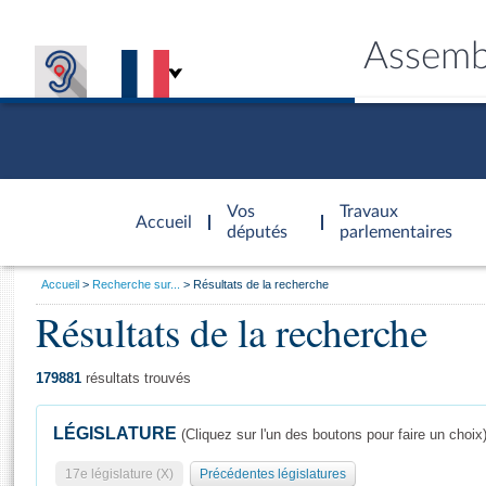
Assemb
Accèder à
la page
Vos
Travaux
Accueil
d'accueil
députés
parlementaires
Vous
Accueil
Recherche sur...
Résultats de la recherche
êtes
Résultats de la recherche
Général
ici
CONNEX
TRAVA
CONNA
DÉC
:
179881
résultats trouvés
LÉGISLATURE
(Cliquez sur l'un des boutons pour faire un choix
17e législature (X)
Précédentes législatures