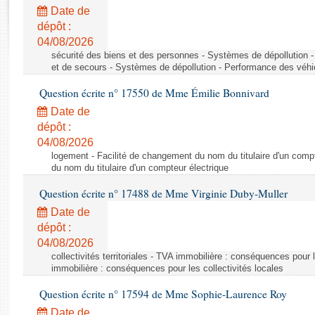
Rapports d'enquête
Date de
Rapports législatifs
dépôt :
Rapports sur l'application des lois
04/08/2026
Baromètre de l’application des lois
sécurité des biens et des personnes - Systèmes de dépollution 
et de secours - Systèmes de dépollution - Performance des véhi
Question écrite n° 17550 de Mme Émilie Bonnivard
Dossiers législatifs
Date de
Budget et sécurité sociale
dépôt :
Questions écrites et orales
04/08/2026
Comptes rendus des débats
logement - Facilité de changement du nom du titulaire d'un compt
du nom du titulaire d'un compteur électrique
Question écrite n° 17488 de Mme Virginie Duby-Muller
Date de
dépôt :
04/08/2026
collectivités territoriales - TVA immobilière : conséquences pour 
immobilière : conséquences pour les collectivités locales
Question écrite n° 17594 de Mme Sophie-Laurence Roy
Date de