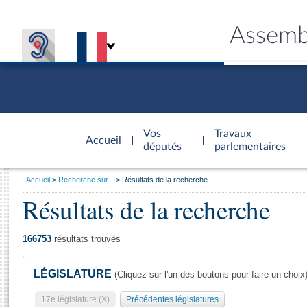
Assemb
Accèder à
la page
Vos
Travaux
Accueil
d'accueil
députés
parlementaires
Vous
Accueil
Recherche sur...
Résultats de la recherche
êtes
Résultats de la recherche
Général
ici
CONNEX
TRAVA
CONNA
DÉC
:
166753
résultats trouvés
LÉGISLATURE
(Cliquez sur l'un des boutons pour faire un choix
17e législature (X)
Précédentes législatures