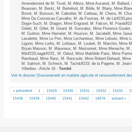
Amendement de M. Tivoli, M. Allisio, Mme Auzanot, M. Ballard,
Beaurain, M. Bentz, M. Berteloot, M. Bilde, M. Blairy, Mme Bla
Bovet, M. Buisson, M. Cabrolier, M. Catteau, M. Chenu, M. C
Mme Da Conceicao Carvalho, M. de Fournas, M. de L&#233;pi
Dogor-Such, M. Dragon, Mme Engrand, M. Falcon, M. Fran&#23
Giletti, M. Gillet, M. Girard, M. Gonzalez, Mme Florence Goulet
M. Guitton, Mme Hamelet, M. Houssin, M. Jacobelli, Mme Jaou
Lavalette, Mme Le Pen, Mme Lechanteux, Mme Lelouis, Mme Le
Liguori, Mme Lorho, M. Lottiaux, M. Loubet, M. Marchio, Mme 
Bryan Masson, M. Mauvieux, M. Meizonnet, Mme Menache, M. M
M&#233;nag&#233;, M. Odoul, Mme Mathilde Paris, Mme Parment
Rambaud, Mme Ranc, M. Rancoule, Mme Robert-Dehault, Mme R
M. Salmon, M. Schreck, M. Tach&#233; de la Pagerie, M. Jean-P
Villedieu - Article 16 -
Tombé
Voir le dossier (Souveraineté en matière agricole et renouvellement des
« précedent
1
15429
15430
15431
15432
15433
1
15438
15439
15440
15441
15442
16676
suivant »