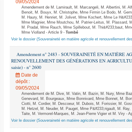
09/05/2024
Amendement de M. Lamirault, M. Marcangeli, M. Albertini, M. Al
Benoit, M. Bouyx, M. Christophe, Mme Firmin Le Bodo, M. Gern
M. Haury, M. Henriet, M. Jolivet, Mme Kochert, Mme Le H&#23
Mme Magnier, Mme Moutchou, M. Patrier-Leitus, M. Plassard, M
M. Pradal, Mme Rauch, Mme Spillebout, M. Thi&#233;baut, Mme V
Mme Violland - Article 9 -
Tombé
Voir le dossier (Souveraineté en matière agricole et renouvellement des
Amendement n° 2483 - SOUVERAINETÉ EN MATIÈRE A
RENOUVELLEMENT DES GÉNÉRATIONS EN AGRICULTURE - 1è
saisie) - n° 2600
Date de
dépôt :
09/05/2024
Amendement de M. Dive, M. Vatin, M. Bazin, M. Nury, Mme Ba
Genevard, M. Bourgeaux, Mme Bonnivard, Mme Bonnet, M. Bony,
Ciotti, M. Cordier, M. Descoeur, M. Dubois, M. Forissier, M. Go
M. Hetzel, M. Neuder, M. Pauget, Mme P&#233;rigault, M. Ray,
Taite, M. Vermorel-Marques, M. Jean-Pierre Vigier et M. Viry - Apr
Voir le dossier (Souveraineté en matière agricole et renouvellement des