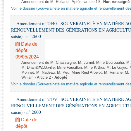
Rapports d'enquête
Amendement de M. Rolland - Après l'article 19 -
Non renseigné
Voir le dossier (Souveraineté en matière agricole et renouvellement des
Rapports législatifs
Rapports sur l'application des lois
Amendement n° 2340 - SOUVERAINETÉ EN MATIÈRE A
Baromètre de l’application des lois
RENOUVELLEMENT DES GÉNÉRATIONS EN AGRICULTURE - 1è
saisie) - n° 2600
Dossiers législatifs
Date de
Budget et sécurité sociale
dépôt :
Questions écrites et orales
09/05/2024
Comptes rendus des débats
Amendement de M. Chassaigne, M. Jumel, Mme Bourouaha, M. B
M. Dharr&#233;ville, Mme Faucillon, Mme K/Bidi, M. Le Gayic, 
Monnet, M. Nadeau, M. Peu, Mme Reid Arbelot, M. Rimane, M. R
William - Article 2 -
Adopté
Voir le dossier (Souveraineté en matière agricole et renouvellement des
Amendement n° 2479 - SOUVERAINETÉ EN MATIÈRE A
RENOUVELLEMENT DES GÉNÉRATIONS EN AGRICULTURE - 1è
saisie) - n° 2600
Date de
dépôt :