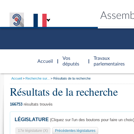
Assemb
Accèder à
la page
Vos
Travaux
Accueil
d'accueil
députés
parlementaires
Vous
Accueil
Recherche sur...
Résultats de la recherche
êtes
Résultats de la recherche
Général
ici
CONNEX
TRAVA
CONNA
DÉC
:
166753
résultats trouvés
LÉGISLATURE
(Cliquez sur l'un des boutons pour faire un choix
17e législature (X)
Précédentes législatures