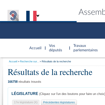
Assemb
Accèder à
la page
Vos
Travaux
Accueil
d'accueil
députés
parlementaires
Vous
Accueil
Recherche sur...
Résultats de la recherche
êtes
Résultats de la recherche
Général
ici
CONNEX
TRAVA
CONNA
DÉC
:
166758
résultats trouvés
LÉGISLATURE
(Cliquez sur l'un des boutons pour faire un choix
17e législature (X)
Précédentes législatures