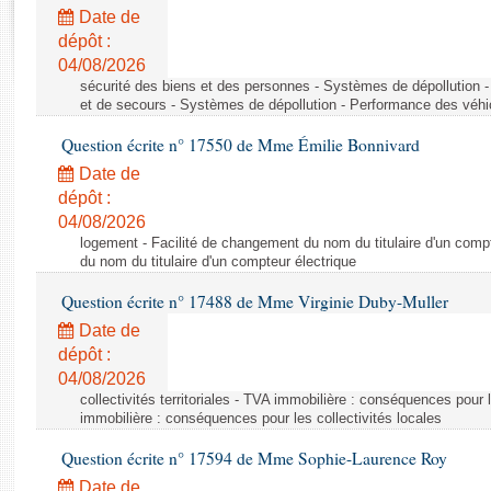
Rapports d'enquête
Date de
Rapports législatifs
dépôt :
Rapports sur l'application des lois
04/08/2026
Baromètre de l’application des lois
sécurité des biens et des personnes - Systèmes de dépollution 
et de secours - Systèmes de dépollution - Performance des véhi
Question écrite n° 17550 de Mme Émilie Bonnivard
Dossiers législatifs
Date de
Budget et sécurité sociale
dépôt :
Questions écrites et orales
04/08/2026
Comptes rendus des débats
logement - Facilité de changement du nom du titulaire d'un compt
du nom du titulaire d'un compteur électrique
Question écrite n° 17488 de Mme Virginie Duby-Muller
Date de
dépôt :
04/08/2026
collectivités territoriales - TVA immobilière : conséquences pour 
immobilière : conséquences pour les collectivités locales
Question écrite n° 17594 de Mme Sophie-Laurence Roy
Date de