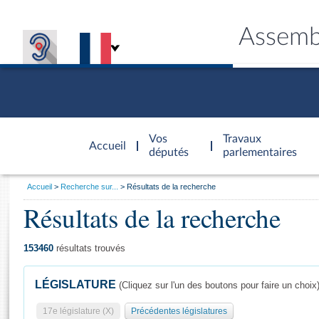
Assemb
Accèder à
la page
Vos
Travaux
Accueil
d'accueil
députés
parlementaires
Vous
Accueil
Recherche sur...
Résultats de la recherche
êtes
Résultats de la recherche
Général
ici
CONNEX
TRAVA
CONNA
DÉC
:
153460
résultats trouvés
LÉGISLATURE
(Cliquez sur l'un des boutons pour faire un choix
17e législature (X)
Précédentes législatures