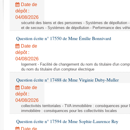
Rapports d'enquête
Date de
Rapports législatifs
dépôt :
Rapports sur l'application des lois
04/08/2026
Baromètre de l’application des lois
sécurité des biens et des personnes - Systèmes de dépollution 
et de secours - Systèmes de dépollution - Performance des véhi
Question écrite n° 17550 de Mme Émilie Bonnivard
Dossiers législatifs
Date de
Budget et sécurité sociale
dépôt :
Questions écrites et orales
04/08/2026
Comptes rendus des débats
logement - Facilité de changement du nom du titulaire d'un compt
du nom du titulaire d'un compteur électrique
Question écrite n° 17488 de Mme Virginie Duby-Muller
Date de
dépôt :
04/08/2026
collectivités territoriales - TVA immobilière : conséquences pour 
immobilière : conséquences pour les collectivités locales
Question écrite n° 17594 de Mme Sophie-Laurence Roy
Date de