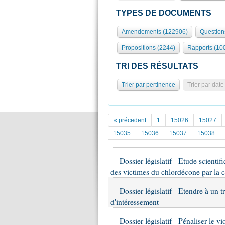
TYPES DE DOCUMENTS
Amendements (122906)
Question
Propositions (2244)
Rapports (10
TRI DES RÉSULTATS
Trier par pertinence
Trier par date
« précedent
1
15026
15027
15035
15036
15037
15038
Dossier législatif - Etude scienti
des victimes du chlordécone par la 
Dossier législatif - Etendre à un t
d'intéressement
Dossier législatif - Pénaliser le v