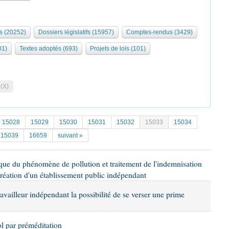
s (20252)
Dossiers législatifs (15957)
Comptes-rendus (3429)
01)
Textes adoptés (693)
Projets de lois (101)
 (X)
15028
15029
15030
15031
15032
15033
15034
15039
16659
suivant »
fique du phénomène de pollution et traitement de l'indemnisation
création d'un établissement public indépendant
ravailleur indépendant la possibilité de se verser une prime
iol par préméditation