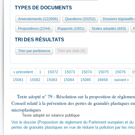
S'id
Présidence
Séance publique
Rôle et pouvoirs de l'Assemblée
Visiter l'Assemblée
TYPES DE DOCUMENTS
Fiches « Connaissance de l’Assemblée »
577 députés
Commissions et autres organes
Visite virtuelle du palais Bourbon
Amendements (122906)
Questions (20252)
Dossiers législatifs
Organisation de l'Assemblée
Groupes politiques
Europe et International
Assister à une séance
Mot
Propositions (2244)
Rapports (1001)
Textes adoptés (693)
P
Présidence
Conférence des Présidents
Bureau
Collège des Ques
Élections législatives
Contrôle et évaluation
Accès des chercheurs à l’Assemblée
TRI DES RÉSULTATS
Congrès
Les évènements
S'inscrire
Trier par pertinence
Trier par date (X)
Pétitions
Statistiques et chiffres clés
Transparence et déontologie
Vous n'ave
Patrimoine
E
Documents de référence
« précedent
1
15072
15073
15074
15075
15076
1
La Bibliothèque
( Constitution | Règlement de l'Assemblée ... )
Documents parlementaires
15081
15082
15083
15084
15085
16658
suivant »
Les archives
Projets de loi
Contacts et plan d'accès
Texte adopté n° 79 - Résolution sur la proposition de règleme
Propositions de loi
Histoire
Conseil relatif à la prévention des pertes de granulés plastiques en
Photos libres de droit
Amendements
Juniors
microplastiques
Textes adoptés
Texte adopté en séance publique
Anciennes législatures
Voir le dossier (Proposition de règlement du Parlement européen et du C
Liens vers les sites publics
pertes de granulés plastiques en vue de réduire la pollution par les mic
Rapports d'information