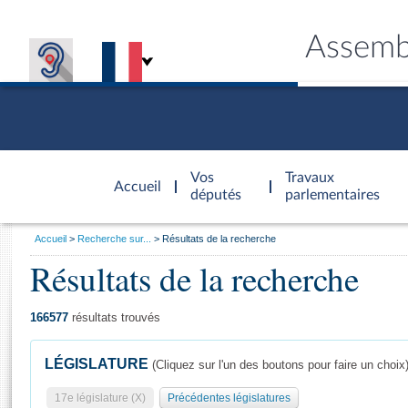
Assemb
Accèder à
la page
Vos
Travaux
Accueil
d'accueil
députés
parlementaires
Vous
Accueil
Recherche sur...
Résultats de la recherche
êtes
Résultats de la recherche
Général
ici
CONNEX
TRAVA
CONNA
DÉC
:
166577
résultats trouvés
LÉGISLATURE
(Cliquez sur l'un des boutons pour faire un choix
17e législature (X)
Précédentes législatures