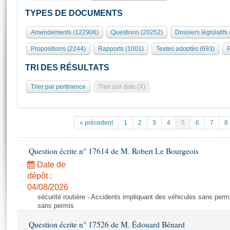
S'id
Présidence
Séance publique
Rôle et pouvoirs de l'Assemblée
Visiter l'Assemblée
TYPES DE DOCUMENTS
Fiches « Connaissance de l’Assemblée »
577 députés
Commissions et autres organes
Visite virtuelle du palais Bourbon
Amendements (122906)
Questions (20252)
Dossiers législatifs
Organisation de l'Assemblée
Groupes politiques
Europe et International
Assister à une séance
Mot
Propositions (2244)
Rapports (1001)
Textes adoptés (693)
P
Présidence
Conférence des Présidents
Bureau
Collège des Ques
Élections législatives
Contrôle et évaluation
Accès des chercheurs à l’Assemblée
TRI DES RÉSULTATS
Congrès
Les évènements
S'inscrire
Trier par pertinence
Trier par date (X)
Pétitions
Statistiques et chiffres clés
Transparence et déontologie
Vous n'ave
Patrimoine
E
Documents de référence
« précedent
1
2
3
4
5
6
7
8
La Bibliothèque
( Constitution | Règlement de l'Assemblée ... )
Documents parlementaires
Les archives
Question écrite n° 17614 de M. Robert Le Bourgeois
Projets de loi
Contacts et plan d'accès
Date de
Propositions de loi
Histoire
Photos libres de droit
dépôt :
Amendements
Juniors
04/08/2026
Textes adoptés
sécurité routière - Accidents impliquant des véhicules sans perm
Anciennes législatures
sans permis
Liens vers les sites publics
Rapports d'information
Question écrite n° 17526 de M. Édouard Bénard