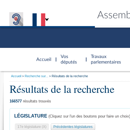
Assemb
Accèder à
la page
Vos
Travaux
Accueil
d'accueil
députés
parlementaires
Vous
Accueil
Recherche sur...
Résultats de la recherche
êtes
Résultats de la recherche
Général
ici
CONNEX
TRAVA
CONNA
DÉC
:
166577
résultats trouvés
LÉGISLATURE
(Cliquez sur l'un des boutons pour faire un choix
17e législature (X)
Précédentes législatures