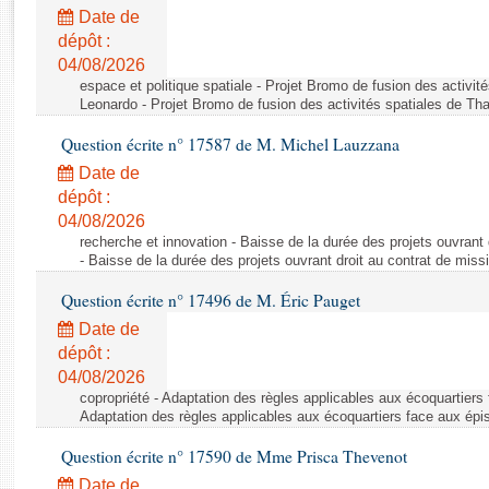
Rapports d'enquête
Date de
Rapports législatifs
dépôt :
Rapports sur l'application des lois
04/08/2026
Baromètre de l’application des lois
espace et politique spatiale - Projet Bromo de fusion des activit
Leonardo - Projet Bromo de fusion des activités spatiales de Tha
Question écrite n° 17587 de M. Michel Lauzzana
Dossiers législatifs
Date de
Budget et sécurité sociale
dépôt :
Questions écrites et orales
04/08/2026
Comptes rendus des débats
recherche et innovation - Baisse de la durée des projets ouvrant 
- Baisse de la durée des projets ouvrant droit au contrat de missi
Question écrite n° 17496 de M. Éric Pauget
Date de
dépôt :
04/08/2026
copropriété - Adaptation des règles applicables aux écoquartiers
Adaptation des règles applicables aux écoquartiers face aux épi
Question écrite n° 17590 de Mme Prisca Thevenot
Date de