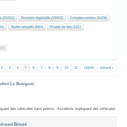
s (20252)
Dossiers législatifs (15952)
Comptes-rendus (3429)
01)
Textes adoptés (693)
Projets de lois (101)
 (X)
2
3
4
5
6
7
8
9
10
11
16658
suivant »
Robert Le Bourgeois
liquant des véhicules sans permis - Accidents impliquant des véhicules
Édouard Bénard