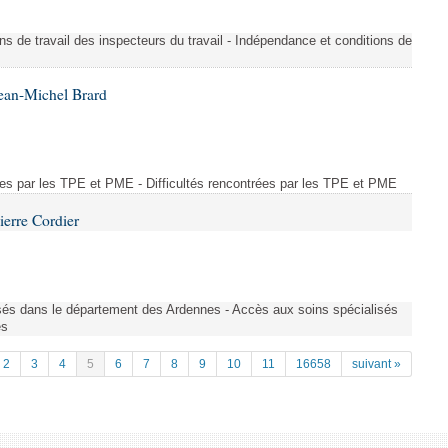
ons de travail des inspecteurs du travail - Indépendance et conditions de
ean-Michel Brard
rées par les TPE et PME - Difficultés rencontrées par les TPE et PME
ierre Cordier
sés dans le département des Ardennes - Accès aux soins spécialisés
es
2
3
4
5
6
7
8
9
10
11
16658
suivant »