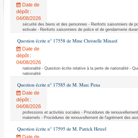
Rapports d'enquête
Date de
Rapports législatifs
dépôt :
Rapports sur l'application des lois
04/08/2026
Baromètre de l’application des lois
sécurité des biens et des personnes - Renforts saisonniers de po
estivale - Renforts saisonniers de police et de gendarmerie duran
Question écrite n° 17558 de Mme Christelle Minard
Dossiers législatifs
Date de
Budget et sécurité sociale
dépôt :
Questions écrites et orales
04/08/2026
Comptes rendus des débats
nationalité - Question écrite relative à la perte de nationalité - Qu
nationalité
Question écrite n° 17585 de M. Marc Pena
Date de
dépôt :
04/08/2026
professions et activités sociales - Procédures de renouvellemen
maternels - Procédures de renouvellement de l'agrément des ass
Question écrite n° 17595 de M. Patrick Hetzel
Date de