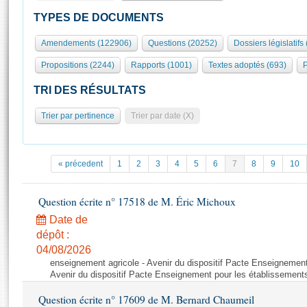
S'id
Présidence
Séance publique
Rôle et pouvoirs de l'Assemblée
Visiter l'Assemblée
TYPES DE DOCUMENTS
Fiches « Connaissance de l’Assemblée »
577 députés
Commissions et autres organes
Visite virtuelle du palais Bourbon
Amendements (122906)
Questions (20252)
Dossiers législatifs
Organisation de l'Assemblée
Groupes politiques
Europe et International
Assister à une séance
Mot
Propositions (2244)
Rapports (1001)
Textes adoptés (693)
P
Présidence
Conférence des Présidents
Bureau
Collège des Ques
Élections législatives
Contrôle et évaluation
Accès des chercheurs à l’Assemblée
TRI DES RÉSULTATS
Congrès
Les évènements
S'inscrire
Trier par pertinence
Trier par date (X)
Pétitions
Statistiques et chiffres clés
Transparence et déontologie
Vous n'ave
Patrimoine
E
Documents de référence
« précedent
1
2
3
4
5
6
7
8
9
10
La Bibliothèque
( Constitution | Règlement de l'Assemblée ... )
Documents parlementaires
Les archives
Question écrite n° 17518 de M. Éric Michoux
Projets de loi
Contacts et plan d'accès
Date de
Propositions de loi
Histoire
Photos libres de droit
dépôt :
Amendements
Juniors
04/08/2026
Textes adoptés
enseignement agricole - Avenir du dispositif Pacte Enseignement
Anciennes législatures
Avenir du dispositif Pacte Enseignement pour les établissements
Liens vers les sites publics
Rapports d'information
Question écrite n° 17609 de M. Bernard Chaumeil