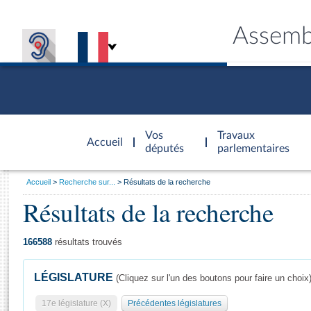
Assemb
Accèder à
la page
Vos
Travaux
Accueil
d'accueil
députés
parlementaires
Vous
Accueil
Recherche sur...
Résultats de la recherche
êtes
Résultats de la recherche
Général
ici
CONNEX
TRAVA
CONNA
DÉC
:
166588
résultats trouvés
LÉGISLATURE
(Cliquez sur l'un des boutons pour faire un choix
17e législature (X)
Précédentes législatures