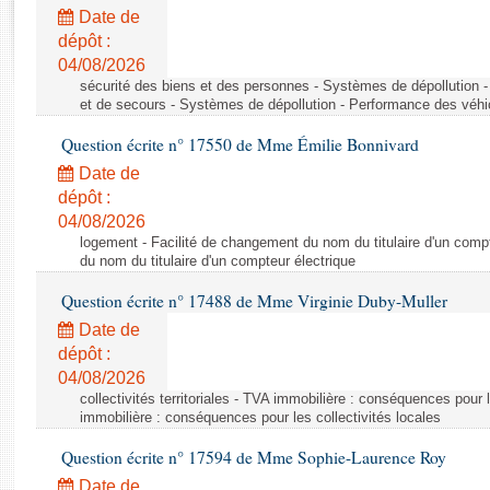
Rapports d'enquête
Date de
Rapports législatifs
dépôt :
Rapports sur l'application des lois
04/08/2026
Baromètre de l’application des lois
sécurité des biens et des personnes - Systèmes de dépollution 
et de secours - Systèmes de dépollution - Performance des véhi
Question écrite n° 17550 de Mme Émilie Bonnivard
Dossiers législatifs
Date de
Budget et sécurité sociale
dépôt :
Questions écrites et orales
04/08/2026
Comptes rendus des débats
logement - Facilité de changement du nom du titulaire d'un compt
du nom du titulaire d'un compteur électrique
Question écrite n° 17488 de Mme Virginie Duby-Muller
Date de
dépôt :
04/08/2026
collectivités territoriales - TVA immobilière : conséquences pour 
immobilière : conséquences pour les collectivités locales
Question écrite n° 17594 de Mme Sophie-Laurence Roy
Date de