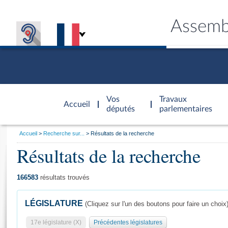
Assemb
Accèder à
la page
Vos
Travaux
Accueil
d'accueil
députés
parlementaires
Vous
Accueil
Recherche sur...
Résultats de la recherche
êtes
Résultats de la recherche
Général
ici
CONNEX
TRAVA
CONNA
DÉC
:
166583
résultats trouvés
LÉGISLATURE
(Cliquez sur l'un des boutons pour faire un choix
17e législature (X)
Précédentes législatures