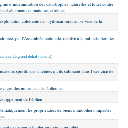
égime d’indemnisation des catastrophes naturelles et lutter contre
r les événements climatiques extrêmes
 exploitation cohérente des hydrocarbures au service de la
doptée, par l'Assemblée nationale, relative à la publicisation des
oléances du grand débat national)
ucateurs sportifs des atteintes qu’ils subissent dans l’exercice de
 élevages des nuisances des éoliennes
éveloppement de l’éolien
stématiquement les propriétaires de biens immobiliers impactés
tres
ement des zones à faibles émissions-mobilité