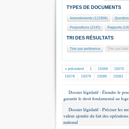
TYPES DE DOCUMENTS
Amendements (122906)
Question
Propositions (2245)
Rapports (10
TRI DES RÉSULTATS
Trier par pertinence
Trier par date
« précedent
1
15069
15070
15078
15079
15080
15081
Dossier législatif - Étendre le po
garantir le droit fondamental au log
Dossier législatif - Préciser les m
valeur ajoutée du fait des opération
national