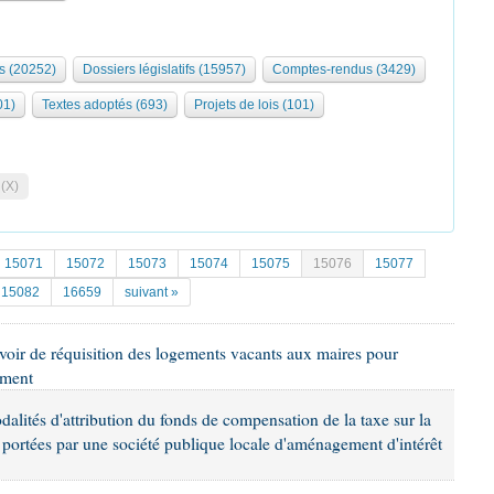
s (20252)
Dossiers législatifs (15957)
Comptes-rendus (3429)
01)
Textes adoptés (693)
Projets de lois (101)
 (X)
15071
15072
15073
15074
15075
15076
15077
15082
16659
suivant »
uvoir de réquisition des logements vacants aux maires pour
ement
odalités d'attribution du fonds de compensation de la taxe sur la
s portées par une société publique locale d'aménagement d'intérêt