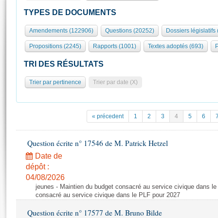
S'id
Présidence
Séance publique
Rôle et pouvoirs de l'Assemblée
Visiter l'Assemblée
TYPES DE DOCUMENTS
Fiches « Connaissance de l’Assemblée »
577 députés
Commissions et autres organes
Visite virtuelle du palais Bourbon
Amendements (122906)
Questions (20252)
Dossiers législatifs
Organisation de l'Assemblée
Groupes politiques
Europe et International
Assister à une séance
Mot
Propositions (2245)
Rapports (1001)
Textes adoptés (693)
P
Présidence
Conférence des Présidents
Bureau
Collège des Ques
Élections législatives
Contrôle et évaluation
Accès des chercheurs à l’Assemblée
TRI DES RÉSULTATS
Congrès
Les évènements
S'inscrire
Trier par pertinence
Trier par date (X)
Pétitions
Statistiques et chiffres clés
Transparence et déontologie
Vous n'ave
Patrimoine
E
Documents de référence
« précedent
1
2
3
4
5
6
La Bibliothèque
( Constitution | Règlement de l'Assemblée ... )
Documents parlementaires
Les archives
Question écrite n° 17546 de M. Patrick Hetzel
Projets de loi
Contacts et plan d'accès
Date de
Propositions de loi
Histoire
Photos libres de droit
dépôt :
Amendements
Juniors
04/08/2026
Textes adoptés
jeunes - Maintien du budget consacré au service civique dans le
Anciennes législatures
consacré au service civique dans le PLF pour 2027
Liens vers les sites publics
Rapports d'information
Question écrite n° 17577 de M. Bruno Bilde