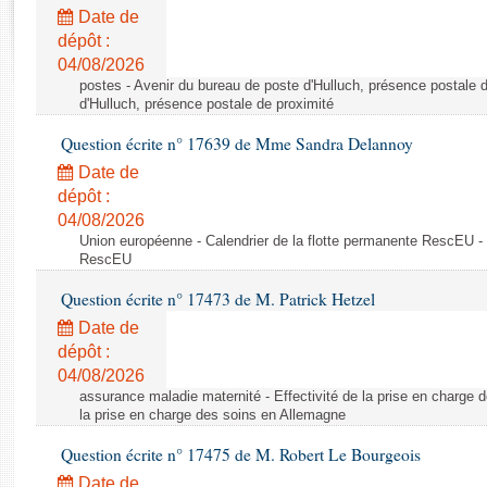
Rapports d'enquête
Date de
Rapports législatifs
dépôt :
Rapports sur l'application des lois
04/08/2026
Baromètre de l’application des lois
postes - Avenir du bureau de poste d'Hulluch, présence postale d
d'Hulluch, présence postale de proximité
Question écrite n° 17639 de Mme Sandra Delannoy
Dossiers législatifs
Date de
Budget et sécurité sociale
dépôt :
Questions écrites et orales
04/08/2026
Comptes rendus des débats
Union européenne - Calendrier de la flotte permanente RescEU - 
RescEU
Question écrite n° 17473 de M. Patrick Hetzel
Date de
dépôt :
04/08/2026
assurance maladie maternité - Effectivité de la prise en charge d
la prise en charge des soins en Allemagne
Question écrite n° 17475 de M. Robert Le Bourgeois
Date de