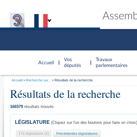
Assemb
Accèder à
la page
Vos
Travaux
Accueil
d'accueil
députés
parlementaires
Vous
Accueil
Recherche sur...
Résultats de la recherche
êtes
Résultats de la recherche
Général
ici
CONNEX
TRAVA
CONNA
DÉC
:
166579
résultats trouvés
LÉGISLATURE
(Cliquez sur l'un des boutons pour faire un choix
17e législature (X)
Précédentes législatures