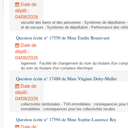
Rapports d'enquête
Date de
Rapports législatifs
dépôt :
Rapports sur l'application des lois
04/08/2026
Baromètre de l’application des lois
sécurité des biens et des personnes - Systèmes de dépollution 
et de secours - Systèmes de dépollution - Performance des véhi
Question écrite n° 17550 de Mme Émilie Bonnivard
Dossiers législatifs
Date de
Budget et sécurité sociale
dépôt :
Questions écrites et orales
04/08/2026
Comptes rendus des débats
logement - Facilité de changement du nom du titulaire d'un compt
du nom du titulaire d'un compteur électrique
Question écrite n° 17488 de Mme Virginie Duby-Muller
Date de
dépôt :
04/08/2026
collectivités territoriales - TVA immobilière : conséquences pour 
immobilière : conséquences pour les collectivités locales
Question écrite n° 17594 de Mme Sophie-Laurence Roy
Date de