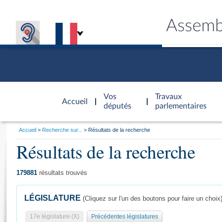
Assemb
Accèder à
la page
Vos
Travaux
Accueil
d'accueil
députés
parlementaires
Vous
Accueil
Recherche sur...
Résultats de la recherche
êtes
Résultats de la recherche
Général
ici
CONNEX
TRAVA
CONNA
DÉC
:
179881
résultats trouvés
LÉGISLATURE
(Cliquez sur l'un des boutons pour faire un choix
17e législature (X)
Précédentes législatures