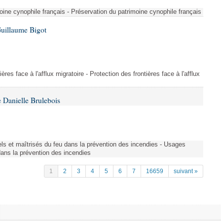
ine cynophile français - Préservation du patrimoine cynophile français
Guillaume Bigot
ères face à l'afflux migratoire - Protection des frontières face à l'afflux
 Danielle Brulebois
nels et maîtrisés du feu dans la prévention des incendies - Usages
 dans la prévention des incendies
1
2
3
4
5
6
7
16659
suivant »