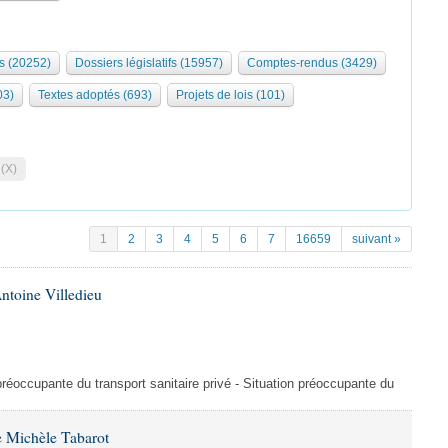
s (20252)
Dossiers législatifs (15957)
Comptes-rendus (3429)
03)
Textes adoptés (693)
Projets de lois (101)
 (X)
1
2
3
4
5
6
7
16659
suivant »
ntoine Villedieu
préoccupante du transport sanitaire privé - Situation préoccupante du
 Michèle Tabarot