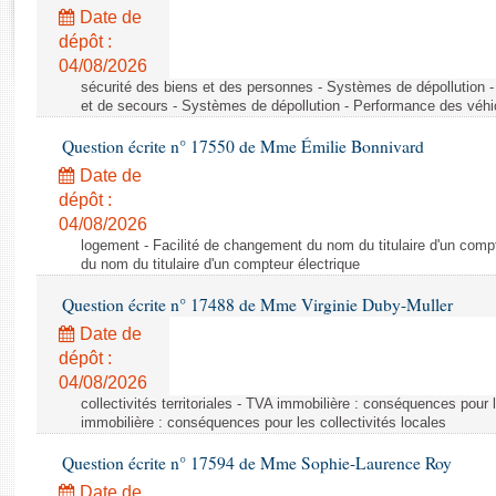
Rapports d'enquête
Date de
Rapports législatifs
dépôt :
Rapports sur l'application des lois
04/08/2026
Baromètre de l’application des lois
sécurité des biens et des personnes - Systèmes de dépollution 
et de secours - Systèmes de dépollution - Performance des véhi
Question écrite n° 17550 de Mme Émilie Bonnivard
Dossiers législatifs
Date de
Budget et sécurité sociale
dépôt :
Questions écrites et orales
04/08/2026
Comptes rendus des débats
logement - Facilité de changement du nom du titulaire d'un compt
du nom du titulaire d'un compteur électrique
Question écrite n° 17488 de Mme Virginie Duby-Muller
Date de
dépôt :
04/08/2026
collectivités territoriales - TVA immobilière : conséquences pour 
immobilière : conséquences pour les collectivités locales
Question écrite n° 17594 de Mme Sophie-Laurence Roy
Date de