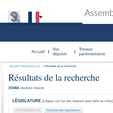
Assemb
Accèder à
la page
Vos
Travaux
Accueil
d'accueil
députés
parlementaires
Vous
Accueil
Recherche sur...
Résultats de la recherche
êtes
Résultats de la recherche
Général
ici
CONNEX
TRAVA
CONNA
DÉC
:
153460
résultats trouvés
LÉGISLATURE
(Cliquez sur l'un des boutons pour faire un choix
17e législature (X)
Précédentes législatures