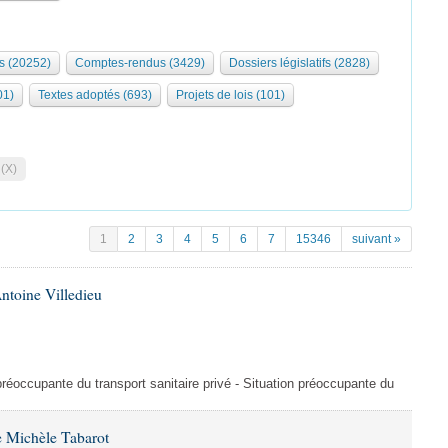
s (20252)
Comptes-rendus (3429)
Dossiers législatifs (2828)
01)
Textes adoptés (693)
Projets de lois (101)
 (X)
1
2
3
4
5
6
7
15346
suivant »
ntoine Villedieu
préoccupante du transport sanitaire privé - Situation préoccupante du
 Michèle Tabarot