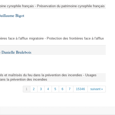
ine cynophile français - Préservation du patrimoine cynophile français
Guillaume Bigot
ères face à l'afflux migratoire - Protection des frontières face à l'afflux
 Danielle Brulebois
nels et maîtrisés du feu dans la prévention des incendies - Usages
 dans la prévention des incendies
1
2
3
4
5
6
7
15346
suivant »