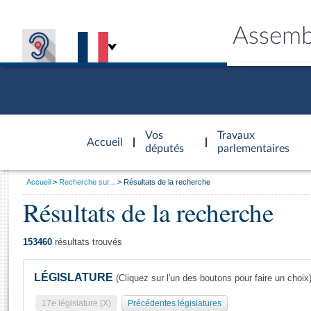
Assemb
Accèder à
la page
Vos
Travaux
Accueil
d'accueil
députés
parlementaires
Vous
Accueil
Recherche sur...
Résultats de la recherche
êtes
Résultats de la recherche
Général
ici
CONNEX
TRAVA
CONNA
DÉC
:
153460
résultats trouvés
LÉGISLATURE
(Cliquez sur l'un des boutons pour faire un choix
17e législature (X)
Précédentes législatures