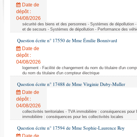
Rapports d'enquête
Date de
Rapports législatifs
dépôt :
Rapports sur l'application des lois
04/08/2026
Baromètre de l’application des lois
sécurité des biens et des personnes - Systèmes de dépollution 
et de secours - Systèmes de dépollution - Performance des véhi
Question écrite n° 17550 de Mme Émilie Bonnivard
Dossiers législatifs
Date de
Budget et sécurité sociale
dépôt :
Questions écrites et orales
04/08/2026
Comptes rendus des débats
logement - Facilité de changement du nom du titulaire d'un compt
du nom du titulaire d'un compteur électrique
Question écrite n° 17488 de Mme Virginie Duby-Muller
Date de
dépôt :
04/08/2026
collectivités territoriales - TVA immobilière : conséquences pour 
immobilière : conséquences pour les collectivités locales
Question écrite n° 17594 de Mme Sophie-Laurence Roy
Date de