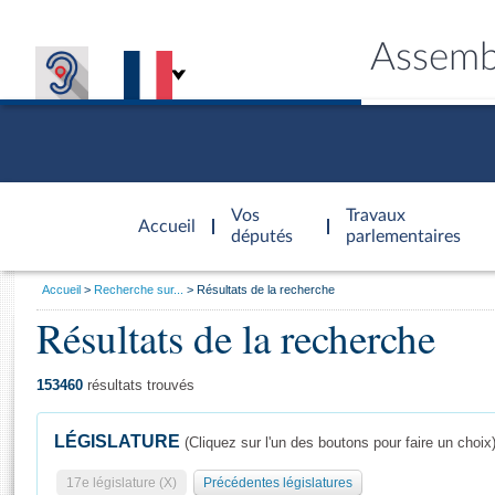
Assemb
Accèder à
la page
Vos
Travaux
Accueil
d'accueil
députés
parlementaires
Vous
Accueil
Recherche sur...
Résultats de la recherche
êtes
Résultats de la recherche
Général
ici
CONNEX
TRAVA
CONNA
DÉC
:
153460
résultats trouvés
LÉGISLATURE
(Cliquez sur l'un des boutons pour faire un choix
17e législature (X)
Précédentes législatures