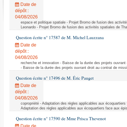
Rapports d'enquête
Date de
Rapports législatifs
dépôt :
Rapports sur l'application des lois
04/08/2026
Baromètre de l’application des lois
espace et politique spatiale - Projet Bromo de fusion des activit
Leonardo - Projet Bromo de fusion des activités spatiales de Tha
Question écrite n° 17587 de M. Michel Lauzzana
Dossiers législatifs
Date de
Budget et sécurité sociale
dépôt :
Questions écrites et orales
04/08/2026
Comptes rendus des débats
recherche et innovation - Baisse de la durée des projets ouvrant 
- Baisse de la durée des projets ouvrant droit au contrat de missi
Question écrite n° 17496 de M. Éric Pauget
Date de
dépôt :
04/08/2026
copropriété - Adaptation des règles applicables aux écoquartiers
Adaptation des règles applicables aux écoquartiers face aux épi
Question écrite n° 17590 de Mme Prisca Thevenot
Date de