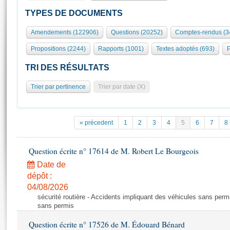
S'id
Présidence
Séance publique
Rôle et pouvoirs de l'Assemblée
Visiter l'Assemblée
TYPES DE DOCUMENTS
Fiches « Connaissance de l’Assemblée »
577 députés
Commissions et autres organes
Visite virtuelle du palais Bourbon
Amendements (122906)
Questions (20252)
Comptes-rendus (3
Organisation de l'Assemblée
Groupes politiques
Europe et International
Assister à une séance
Mot
Propositions (2244)
Rapports (1001)
Textes adoptés (693)
P
Présidence
Conférence des Présidents
Bureau
Collège des Ques
Élections législatives
Contrôle et évaluation
Accès des chercheurs à l’Assemblée
TRI DES RÉSULTATS
Congrès
Les évènements
S'inscrire
Trier par pertinence
Trier par date (X)
Pétitions
Statistiques et chiffres clés
Transparence et déontologie
Vous n'ave
Patrimoine
E
Documents de référence
« précedent
1
2
3
4
5
6
7
8
La Bibliothèque
( Constitution | Règlement de l'Assemblée ... )
Documents parlementaires
Les archives
Question écrite n° 17614 de M. Robert Le Bourgeois
Projets de loi
Contacts et plan d'accès
Date de
Propositions de loi
Histoire
Photos libres de droit
dépôt :
Amendements
Juniors
04/08/2026
Textes adoptés
sécurité routière - Accidents impliquant des véhicules sans perm
Anciennes législatures
sans permis
Liens vers les sites publics
Rapports d'information
Question écrite n° 17526 de M. Édouard Bénard