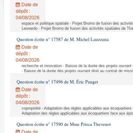
Rapports d'enquête
Date de
Rapports législatifs
dépôt :
Rapports sur l'application des lois
04/08/2026
Baromètre de l’application des lois
espace et politique spatiale - Projet Bromo de fusion des activit
Leonardo - Projet Bromo de fusion des activités spatiales de Tha
Question écrite n° 17587 de M. Michel Lauzzana
Dossiers législatifs
Date de
Budget et sécurité sociale
dépôt :
Questions écrites et orales
04/08/2026
Comptes rendus des débats
recherche et innovation - Baisse de la durée des projets ouvrant 
- Baisse de la durée des projets ouvrant droit au contrat de missi
Question écrite n° 17496 de M. Éric Pauget
Date de
dépôt :
04/08/2026
copropriété - Adaptation des règles applicables aux écoquartiers
Adaptation des règles applicables aux écoquartiers face aux épi
Question écrite n° 17590 de Mme Prisca Thevenot
Date de