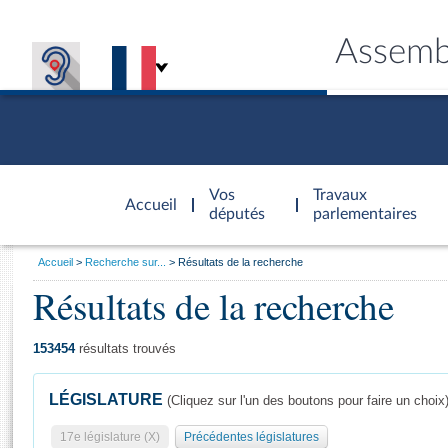
Assemb
Accèder à
la page
Vos
Travaux
Accueil
d'accueil
députés
parlementaires
Vous
Accueil
Recherche sur...
Résultats de la recherche
êtes
Résultats de la recherche
Général
ici
CONNEX
TRAVA
CONNA
DÉC
:
153454
résultats trouvés
LÉGISLATURE
(Cliquez sur l'un des boutons pour faire un choix
17e législature (X)
Précédentes législatures