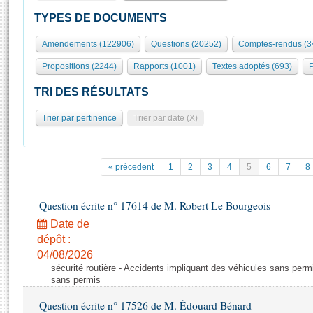
S'id
Présidence
Séance publique
Rôle et pouvoirs de l'Assemblée
Visiter l'Assemblée
TYPES DE DOCUMENTS
Fiches « Connaissance de l’Assemblée »
577 députés
Commissions et autres organes
Visite virtuelle du palais Bourbon
Amendements (122906)
Questions (20252)
Comptes-rendus (3
Organisation de l'Assemblée
Groupes politiques
Europe et International
Assister à une séance
Mot
Propositions (2244)
Rapports (1001)
Textes adoptés (693)
P
Présidence
Conférence des Présidents
Bureau
Collège des Ques
Élections législatives
Contrôle et évaluation
Accès des chercheurs à l’Assemblée
TRI DES RÉSULTATS
Congrès
Les évènements
S'inscrire
Trier par pertinence
Trier par date (X)
Pétitions
Statistiques et chiffres clés
Transparence et déontologie
Vous n'ave
Patrimoine
E
Documents de référence
« précedent
1
2
3
4
5
6
7
8
La Bibliothèque
( Constitution | Règlement de l'Assemblée ... )
Documents parlementaires
Les archives
Question écrite n° 17614 de M. Robert Le Bourgeois
Projets de loi
Contacts et plan d'accès
Date de
Propositions de loi
Histoire
Photos libres de droit
dépôt :
Amendements
Juniors
04/08/2026
Textes adoptés
sécurité routière - Accidents impliquant des véhicules sans perm
Anciennes législatures
sans permis
Liens vers les sites publics
Rapports d'information
Question écrite n° 17526 de M. Édouard Bénard