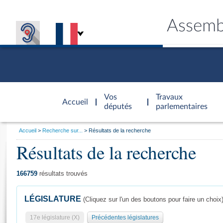
Assemb
Accèder à
la page
Vos
Travaux
Accueil
d'accueil
députés
parlementaires
Vous
Accueil
Recherche sur...
Résultats de la recherche
êtes
Résultats de la recherche
Général
ici
CONNEX
TRAVA
CONNA
DÉC
:
166759
résultats trouvés
LÉGISLATURE
(Cliquez sur l'un des boutons pour faire un choix
17e législature (X)
Précédentes législatures