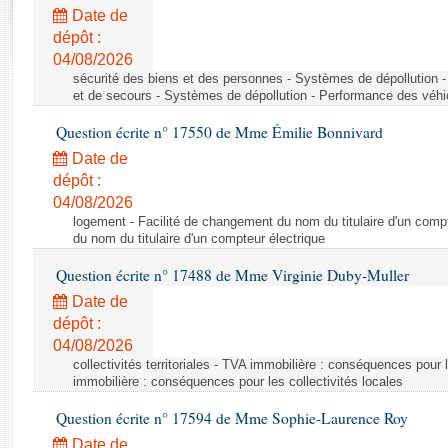
Rapports d'enquête
Date de
Rapports législatifs
dépôt :
Rapports sur l'application des lois
04/08/2026
Baromètre de l’application des lois
sécurité des biens et des personnes - Systèmes de dépollution 
et de secours - Systèmes de dépollution - Performance des véhi
Question écrite n° 17550 de Mme Émilie Bonnivard
Dossiers législatifs
Date de
Budget et sécurité sociale
dépôt :
Questions écrites et orales
04/08/2026
Comptes rendus des débats
logement - Facilité de changement du nom du titulaire d'un compt
du nom du titulaire d'un compteur électrique
Question écrite n° 17488 de Mme Virginie Duby-Muller
Date de
dépôt :
04/08/2026
collectivités territoriales - TVA immobilière : conséquences pour 
immobilière : conséquences pour les collectivités locales
Question écrite n° 17594 de Mme Sophie-Laurence Roy
Date de