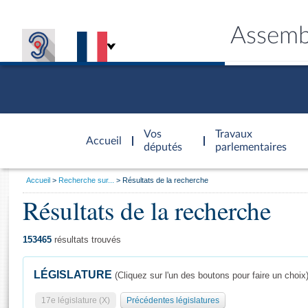
Assemb
Accèder à
la page
Vos
Travaux
Accueil
d'accueil
députés
parlementaires
Vous
Accueil
Recherche sur...
Résultats de la recherche
êtes
Résultats de la recherche
Général
ici
CONNEX
TRAVA
CONNA
DÉC
:
153465
résultats trouvés
LÉGISLATURE
(Cliquez sur l'un des boutons pour faire un choix
17e législature (X)
Précédentes législatures