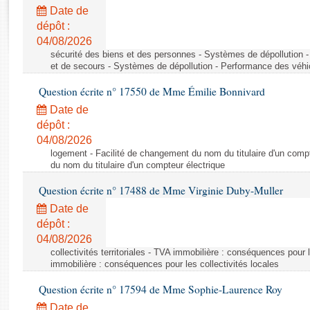
Rapports d'enquête
Date de
Rapports législatifs
dépôt :
Rapports sur l'application des lois
04/08/2026
Baromètre de l’application des lois
sécurité des biens et des personnes - Systèmes de dépollution 
et de secours - Systèmes de dépollution - Performance des véhi
Question écrite n° 17550 de Mme Émilie Bonnivard
Dossiers législatifs
Date de
Budget et sécurité sociale
dépôt :
Questions écrites et orales
04/08/2026
Comptes rendus des débats
logement - Facilité de changement du nom du titulaire d'un compt
du nom du titulaire d'un compteur électrique
Question écrite n° 17488 de Mme Virginie Duby-Muller
Date de
dépôt :
04/08/2026
collectivités territoriales - TVA immobilière : conséquences pour 
immobilière : conséquences pour les collectivités locales
Question écrite n° 17594 de Mme Sophie-Laurence Roy
Date de