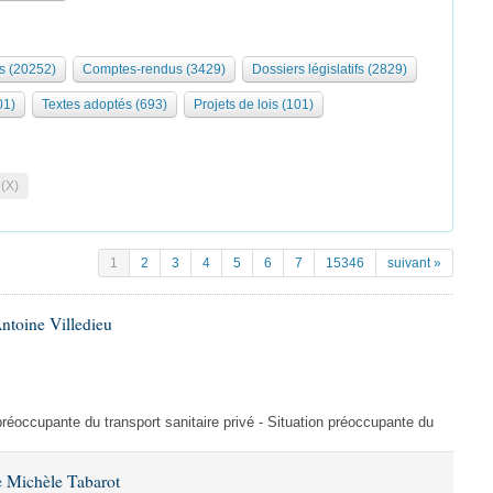
s (20252)
Comptes-rendus (3429)
Dossiers législatifs (2829)
01)
Textes adoptés (693)
Projets de lois (101)
 (X)
1
2
3
4
5
6
7
15346
suivant »
ntoine Villedieu
préoccupante du transport sanitaire privé - Situation préoccupante du
 Michèle Tabarot