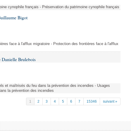
ine cynophile français - Préservation du patrimoine cynophile français
Guillaume Bigot
ères face à l'afflux migratoire - Protection des frontières face à l'afflux
 Danielle Brulebois
nels et maîtrisés du feu dans la prévention des incendies - Usages
 dans la prévention des incendies
1
2
3
4
5
6
7
15346
suivant »