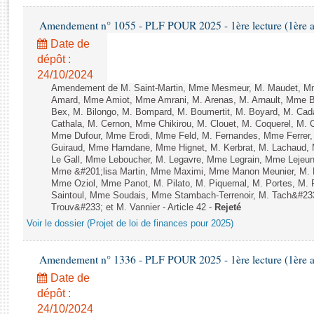
Rapports d'enquête
Rapports législatifs
Amendement n° 1055 - PLF POUR 2025 - 1ère lecture (1ère as
Rapports sur l'application des lois
Date de
Baromètre de l’application des lois
dépôt :
24/10/2024
Amendement de M. Saint-Martin, Mme Mesmeur, M. Maudet, Mm
Dossiers législatifs
Amard, Mme Amiot, Mme Amrani, M. Arenas, M. Arnault, Mme Bel
Bex, M. Bilongo, M. Bompard, M. Boumertit, M. Boyard, M. Cad
Budget et sécurité sociale
Cathala, M. Cernon, Mme Chikirou, M. Clouet, M. Coquerel, M.
Questions écrites et orales
Mme Dufour, Mme Erodi, Mme Feld, M. Fernandes, Mme Ferrer, 
Comptes rendus des débats
Guiraud, Mme Hamdane, Mme Hignet, M. Kerbrat, M. Lachaud, M
Le Gall, Mme Leboucher, M. Legavre, Mme Legrain, Mme Lejeu
Mme &#201;lisa Martin, Mme Maximi, Mme Manon Meunier, M.
Mme Oziol, Mme Panot, M. Pilato, M. Piquemal, M. Portes, M
Saintoul, Mme Soudais, Mme Stambach-Terrenoir, M. Tach&#23
Trouv&#233; et M. Vannier - Article 42 -
Rejeté
Voir le dossier (Projet de loi de finances pour 2025)
Amendement n° 1336 - PLF POUR 2025 - 1ère lecture (1ère as
Date de
dépôt :
24/10/2024