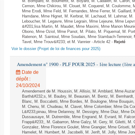
M. Bompard, M. Boumertit, M. Boyard, M. Cadalen, M. Caron, M
Cernon, Mme Chikirou, M. Clouet, M. Coquerel, M. Coulomme, M
Mme Erodi, Mme Feld, M. Fernandes, Mme Ferrer, M. Gaillard
Hamdane, Mme Hignet, M. Kerbrat, M. Lachaud, M. Lahmar, M. 
Leboucher, M. Legavre, Mme Legrain, Mme Lejeune, Mme Lepv
&#201;lisa Martin, M. Maudet, Mme Maximi, Mme Manon Meuni
Obono, Mme Oziol, Mme Panot, M. Pilato, M. Piquemal, M. Po
Ratenon, M. Saintoul, Mme Soudais, Mme Stambach-Terrenoir, 
Tavel, Mme Trouv&#233; et M. Vannier - Article 42 -
Rejeté
Voir le dossier (Projet de loi de finances pour 2025)
Amendement n° 1900 - PLF POUR 2025 - 1ère lecture (1ère as
Date de
dépôt :
24/10/2024
Amendement de M. Houssin, M. Allisio, M. Amblard, Mme Auza
Barth&#232;s, M. Baubry, M. Beaurain, M. Bentz, M. Bernhardt, 
Blanc, M. Boccaletti, Mme Bordes, M. Boulogne, Mme Bouquin,
M. Chenu, M. Chudeau, M. Clavet, Mme Colombier, Mme Da Conc
L&#233;pinau, Mme Delannoy, M. Dessigny, Mme Diaz, Mme Dog
Dussausaye, M. Dutremble, Mme Engrand, M. Evrard, M. Falcon,
Frapp&#233;, M. Gabarron, Mme Galzy, M. Gery, M. Giletti, M. Gil
Gonzalez, Mme Florence Goulet, Mme Grangier, Mme Griseti, M.
Hamelet, M. Humbert, M. Jacobelli, M. Jenft, M. Jolly, Mme J