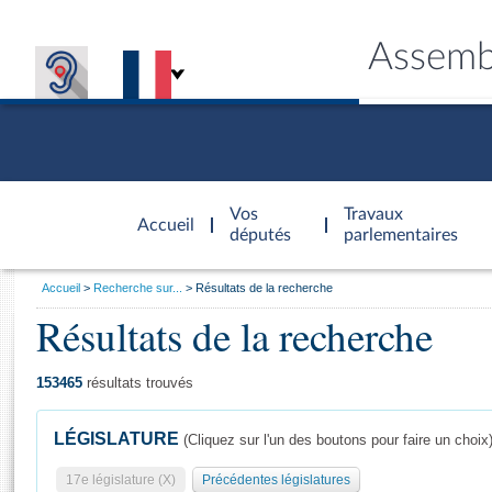
Assemb
Accèder à
la page
Vos
Travaux
Accueil
d'accueil
députés
parlementaires
Vous
Accueil
Recherche sur...
Résultats de la recherche
êtes
Résultats de la recherche
Général
ici
CONNEX
TRAVA
CONNA
DÉC
:
153465
résultats trouvés
LÉGISLATURE
(Cliquez sur l'un des boutons pour faire un choix
17e législature (X)
Précédentes législatures