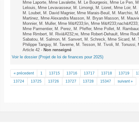
Mme Laporte, Mme Lavalette, M. Le Bourgeois, Mme Le Pen,
Lelouis, Mme Levavasseur, M. Limongi, M. Lioret, Mme Loir, M. 
M. Loubet, M. David Magnier, Mme Marais-Beuil, M. Marchio, M
Martinez, Mme Alexandra Masson, M. Bryan Masson, M. Mauvie
Monnier, M. Muller, Mme M&#233;lin, Mme M&#233;nach&#233;
Mme Parmentier, M. Perez, M. Pfeffer, Mme Pollet, M. Rambau
Mme Rimbert, M. Rivi&#232;re, Mme Robert-Dehault, Mme Roul
Sabatou, M. Salmon, M. Sanvert, M. Schreck, Mme Sicard, M. T
Philippe Tanguy, M. Taverne, M. Tesson, M. Tivoli, M. Tonussi, 
Article 42 -
Non renseigné
Voir le dossier (Projet de loi de finances pour 2025)
« précedent
1
13715
13716
13717
13718
13719
1
13724
13725
13726
13727
13728
15347
suivant »