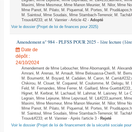
Legrain, Mme Lejeune, Mme Lepvraud, M. L&#233;aument, Mme
Maximi, Mme Mesmeur, Mme Manon Meunier, M. Nilor, Mme N
Mme Panot, M. Pilato, M. Piquemal, M. Portes, M. Prud&apos;h
M. Saintoul, Mme Soudais, Mme Stambach-Terrenoir, M. Tach&
Trouv&#233; et M. Vannier - Article 42 -
Adopté
Voir le dossier (Projet de loi de finances pour 2025)
Amendement n° 984 - PLFSS POUR 2025 - 1ère lecture (1ère a
Date de
dépôt :
24/10/2024
Amendement de Mme Leboucher, Mme Abomangoli, M. Alexand
Amrani, M. Arenas, M. Arnault, Mme Belouassa-Cherifi, M. Bern
M. Boumertit, M. Boyard, M. Cadalen, M. Caron, M. Carri&#232
Chikirou, M. Clouet, M. Coquerel, M. Coulomme, M. Delogu, M
Feld, M. Fernandes, Mme Ferrer, M. Gaillard, Mme Guett&#23
Hignet, M. Kerbrat, M. Lachaud, M. Lahmar, M. Laisney, M. Le 
Legrain, Mme Lejeune, Mme Lepvraud, M. L&#233;aument, Mme
Maximi, Mme Mesmeur, Mme Manon Meunier, M. Nilor, Mme N
Mme Panot, M. Pilato, M. Piquemal, M. Portes, M. Prud&apos;h
M. Saintoul, Mme Soudais, Mme Stambach-Terrenoir, M. Tach&
Trouv&#233; et M. Vannier - Après l'article 3 -
Rejeté
Voir le dossier (Projet de loi de financement de la sécurité sociale pou