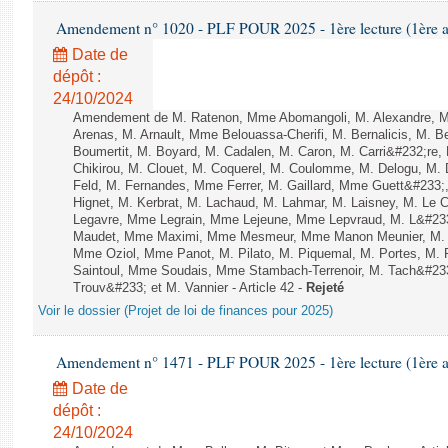
Amendement n° 1020 - PLF POUR 2025 - 1ère lecture (1ère as
Date de
dépôt :
24/10/2024
Amendement de M. Ratenon, Mme Abomangoli, M. Alexandre, 
Arenas, M. Arnault, Mme Belouassa-Cherifi, M. Bernalicis, M. 
Boumertit, M. Boyard, M. Cadalen, M. Caron, M. Carri&#232;re
Chikirou, M. Clouet, M. Coquerel, M. Coulomme, M. Delogu, M
Feld, M. Fernandes, Mme Ferrer, M. Gaillard, Mme Guett&#23
Hignet, M. Kerbrat, M. Lachaud, M. Lahmar, M. Laisney, M. Le 
Legavre, Mme Legrain, Mme Lejeune, Mme Lepvraud, M. L&#233
Maudet, Mme Maximi, Mme Mesmeur, Mme Manon Meunier, M. 
Mme Oziol, Mme Panot, M. Pilato, M. Piquemal, M. Portes, M.
Saintoul, Mme Soudais, Mme Stambach-Terrenoir, M. Tach&#23
Trouv&#233; et M. Vannier - Article 42 -
Rejeté
Voir le dossier (Projet de loi de finances pour 2025)
Amendement n° 1471 - PLF POUR 2025 - 1ère lecture (1ère as
Date de
dépôt :
24/10/2024