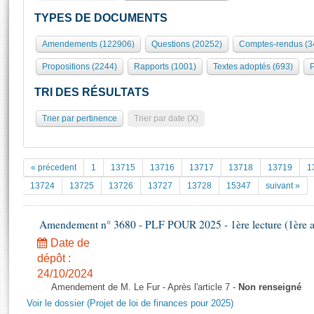
S'id
Présidence
Séance publique
Rôle et pouvoirs de l'Assemblée
Visiter l'Assemblée
TYPES DE DOCUMENTS
Fiches « Connaissance de l’Assemblée »
577 députés
Commissions et autres organes
Visite virtuelle du palais Bourbon
Amendements (122906)
Questions (20252)
Comptes-rendus (3
Organisation de l'Assemblée
Groupes politiques
Europe et International
Assister à une séance
Mot
Propositions (2244)
Rapports (1001)
Textes adoptés (693)
P
Présidence
Conférence des Présidents
Bureau
Collège des Ques
Élections législatives
Contrôle et évaluation
Accès des chercheurs à l’Assemblée
TRI DES RÉSULTATS
Congrès
Les évènements
S'inscrire
Trier par pertinence
Trier par date (X)
Pétitions
Statistiques et chiffres clés
Transparence et déontologie
Vous n'ave
Patrimoine
E
Documents de référence
« précedent
1
13715
13716
13717
13718
13719
1
La Bibliothèque
( Constitution | Règlement de l'Assemblée ... )
Documents parlementaires
13724
13725
13726
13727
13728
15347
suivant »
Les archives
Projets de loi
Contacts et plan d'accès
Amendement n° 3680 - PLF POUR 2025 - 1ère lecture (1ère as
Propositions de loi
Histoire
Photos libres de droit
Amendements
Date de
Juniors
dépôt :
Textes adoptés
Anciennes législatures
24/10/2024
Amendement de M. Le Fur - Après l'article 7 -
Non renseigné
Liens vers les sites publics
Rapports d'information
Voir le dossier (Projet de loi de finances pour 2025)