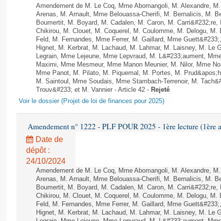
Amendement de M. Le Coq, Mme Abomangoli, M. Alexandre, M
Arenas, M. Arnault, Mme Belouassa-Cherifi, M. Bernalicis, M. 
Boumertit, M. Boyard, M. Cadalen, M. Caron, M. Carri&#232;re
Chikirou, M. Clouet, M. Coquerel, M. Coulomme, M. Delogu, M
Feld, M. Fernandes, Mme Ferrer, M. Gaillard, Mme Guett&#23
Hignet, M. Kerbrat, M. Lachaud, M. Lahmar, M. Laisney, M. Le
Legrain, Mme Lejeune, Mme Lepvraud, M. L&#233;aument, Mme
Maximi, Mme Mesmeur, Mme Manon Meunier, M. Nilor, Mme N
Mme Panot, M. Pilato, M. Piquemal, M. Portes, M. Prud&apos;h
M. Saintoul, Mme Soudais, Mme Stambach-Terrenoir, M. Tach&
Trouv&#233; et M. Vannier - Article 42 -
Rejeté
Voir le dossier (Projet de loi de finances pour 2025)
Amendement n° 1222 - PLF POUR 2025 - 1ère lecture (1ère as
Date de
dépôt :
24/10/2024
Amendement de M. Le Coq, Mme Abomangoli, M. Alexandre, M
Arenas, M. Arnault, Mme Belouassa-Cherifi, M. Bernalicis, M. 
Boumertit, M. Boyard, M. Cadalen, M. Caron, M. Carri&#232;re
Chikirou, M. Clouet, M. Coquerel, M. Coulomme, M. Delogu, M
Feld, M. Fernandes, Mme Ferrer, M. Gaillard, Mme Guett&#23
Hignet, M. Kerbrat, M. Lachaud, M. Lahmar, M. Laisney, M. Le