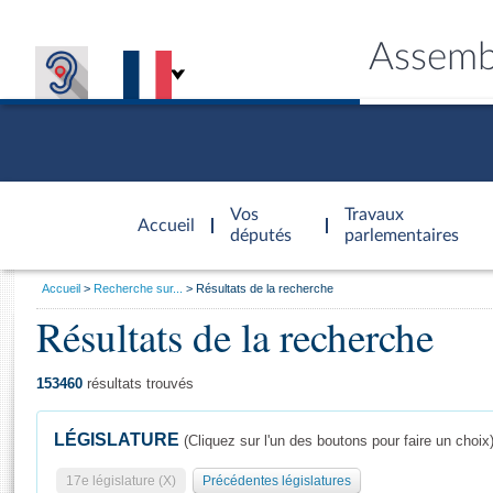
Assemb
Accèder à
la page
Vos
Travaux
Accueil
d'accueil
députés
parlementaires
Vous
Accueil
Recherche sur...
Résultats de la recherche
êtes
Résultats de la recherche
Général
ici
CONNEX
TRAVA
CONNA
DÉC
:
153460
résultats trouvés
LÉGISLATURE
(Cliquez sur l'un des boutons pour faire un choix
17e législature (X)
Précédentes législatures