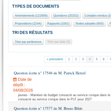
S'id
Présidence
Séance publique
Rôle et pouvoirs de l'Assemblée
Visiter l'Assemblée
TYPES DE DOCUMENTS
Fiches « Connaissance de l’Assemblée »
577 députés
Commissions et autres organes
Visite virtuelle du palais Bourbon
Amendements (122906)
Questions (20252)
Comptes-rendus (3
Organisation de l'Assemblée
Groupes politiques
Europe et International
Assister à une séance
Mot
Propositions (2244)
Rapports (1001)
Textes adoptés (693)
P
Présidence
Conférence des Présidents
Bureau
Collège des Ques
Élections législatives
Contrôle et évaluation
Accès des chercheurs à l’Assemblée
TRI DES RÉSULTATS
Congrès
Les évènements
S'inscrire
Trier par pertinence
Trier par date (X)
Pétitions
Statistiques et chiffres clés
Transparence et déontologie
Vous n'ave
Patrimoine
E
Documents de référence
« précedent
1
2
3
4
5
6
La Bibliothèque
( Constitution | Règlement de l'Assemblée ... )
Documents parlementaires
Les archives
Question écrite n° 17546 de M. Patrick Hetzel
Projets de loi
Contacts et plan d'accès
Date de
Propositions de loi
Histoire
Photos libres de droit
dépôt :
Amendements
Juniors
04/08/2026
Textes adoptés
jeunes - Maintien du budget consacré au service civique dans le
Anciennes législatures
consacré au service civique dans le PLF pour 2027
Liens vers les sites publics
Rapports d'information
Question écrite n° 17577 de M. Bruno Bilde