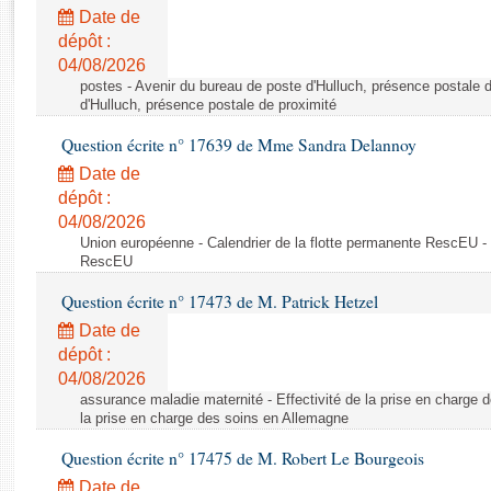
Rapports d'enquête
Date de
Rapports législatifs
dépôt :
Rapports sur l'application des lois
04/08/2026
Baromètre de l’application des lois
postes - Avenir du bureau de poste d'Hulluch, présence postale d
d'Hulluch, présence postale de proximité
Question écrite n° 17639 de Mme Sandra Delannoy
Dossiers législatifs
Date de
Budget et sécurité sociale
dépôt :
Questions écrites et orales
04/08/2026
Comptes rendus des débats
Union européenne - Calendrier de la flotte permanente RescEU - 
RescEU
Question écrite n° 17473 de M. Patrick Hetzel
Date de
dépôt :
04/08/2026
assurance maladie maternité - Effectivité de la prise en charge d
la prise en charge des soins en Allemagne
Question écrite n° 17475 de M. Robert Le Bourgeois
Date de